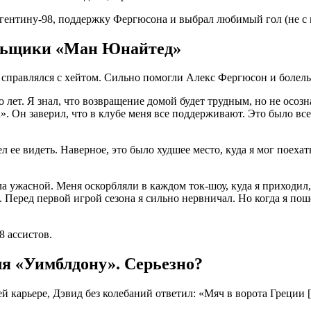
ельщики «Ман Юнайтед»
к справлялся с хейтом. Сильно помогли Алекс Фергюсон и боле
 лет. Я знал, что возвращение домой будет трудным, но не осозн
да». Он заверил, что в клубе меня все поддерживают. Это было в
 ее видеть. Наверное, это было худшее место, куда я мог поехать
а ужасной. Меня оскорбляли в каждом ток-шоу, куда я приходил,
Перед первой игрой сезона я сильно нервничал. Но когда я поше
8 ассистов.
ля «Уимблдону». Серьезно?
ей карьере, Дэвид без колебаний ответил: «Мяч в ворота Греции