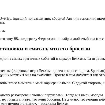
e Overlap. Бывший полузащитник сборной Англии вспомнил знам
ол.
ла.
становки и считал, что его бросили
дно из самых трагичных событий в карьере Бекхэма. Та игра зак
елым (стартовые игры Бекхэм провел в запасе – прим. Sports.ru)
ыдущих матчах я был на скамейке. Просто в том моменте я так от
тобы этого момента в моей карьере не было. С другой стороны, н
режнему разочарован своими партнерами. Тогда мы были молоды.
о тогда я считал, что меня бросили. Не думаю, что эмоции перепо
о мне немного стыдно», – рассказал Бекхэм.