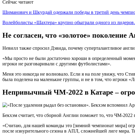
Сейчас читают
Шиманович и Шкурдай одержали победы в третий день чемп
Волейболисты «Шахтера» крупно обыграли одного из лидеро
Не согласен, что «золотое» поколение 
Невилл также спросил Дэвида, почему суперталантливое англ
«Мы просто не были достаточно хороши в определенный момент
игроки не разговаривали с другими футболистами».
Меня это никогда не волновало. Если я на поле увижу, что Сти
была поделена на маленькие группы, и не в том, что игроки «
Непривычный ЧМ-2022 в Катаре – огро
Бекхэм считает, что сборной Англии поможет то, что ЧМ-2022
«Считаю, для нашей команды это [зимний чемпионат мира] огр
после изнурительного сезона в АПЛ, сложнейшей лиге мира. Ты