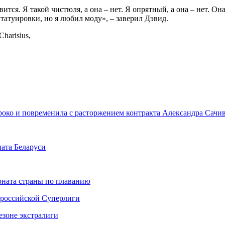
тся. Я такой чистюля, а она – нет. Я опрятный, а она – нет. Он
 татуировки, но я любил моду», – заверил Дэвид.
Charisius,
роко и повременила с расторжением контракта Александра Сач
ата Беларуси
ната страны по плаванию
 российской Суперлиги
езоне экстралиги