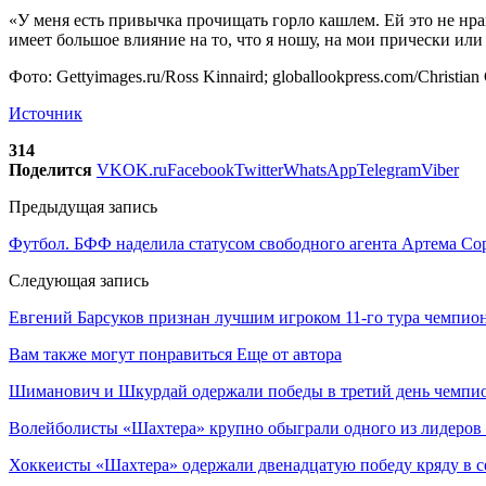
«У меня есть привычка прочищать горло кашлем. Ей это не нрави
имеет большое влияние на то, что я ношу, на мои прически или
Фото: Gettyimages.ru/Ross Kinnaird; globallookpress.com/Christian 
Источник
314
Поделится
VK
OK.ru
Facebook
Twitter
WhatsApp
Telegram
Viber
Предыдущая запись
Футбол. БФФ наделила статусом свободного агента Артема Со
Следующая запись
Евгений Барсуков признан лучшим игроком 11-го тура чемпион
Вам также могут понравиться
Еще от автора
Шиманович и Шкурдай одержали победы в третий день чемпио
Волейболисты «Шахтера» крупно обыграли одного из лидеров
Хоккеисты «Шахтера» одержали двенадцатую победу кряду в с