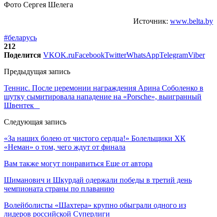
Фото Сергея Шелега
Источник:
www.belta.by
#беларусь
212
Поделится
VK
OK.ru
Facebook
Twitter
WhatsApp
Telegram
Viber
Предыдущая запись
Теннис. После церемонии награждения Арина Соболенко в
шутку сымитировала нападение на «Porsche», выигранный
Швентек
Следующая запись
«За наших болею от чистого сердца!» Болельщики ХК
«Неман» о том, чего ждут от финала
Вам также могут понравиться
Еще от автора
Шиманович и Шкурдай одержали победы в третий день
чемпионата страны по плаванию
Волейболисты «Шахтера» крупно обыграли одного из
лидеров российской Суперлиги