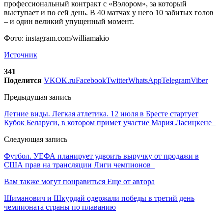
профессиональный контракт с «Вэлором», за который
выступает и по сей день. В 40 матчах у него 10 забитых голов
– и один великий упущенный момент.
Фото: instagram.com/williamakio
Источник
341
Поделится
VK
OK.ru
Facebook
Twitter
WhatsApp
Telegram
Viber
Предыдущая запись
Летние виды. Легкая атлетика. 12 июля в Бресте стартует
Кубок Беларуси, в котором примет участие Мария Ласицкене
Следующая запись
Футбол. УЕФА планирует удвоить выручку от продажи в
США прав на трансляции Лиги чемпионов
Вам также могут понравиться
Еще от автора
Шиманович и Шкурдай одержали победы в третий день
чемпионата страны по плаванию