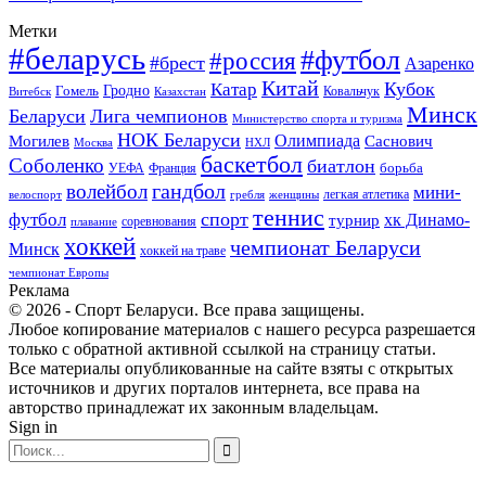
Метки
#беларусь
#футбол
#россия
#брест
Азаренко
Китай
Кубок
Катар
Гомель
Гродно
Казахстан
Ковальчук
Витебск
Минск
Беларуси
Лига чемпионов
Министерство спорта и туризма
НОК Беларуси
Олимпиада
Могилев
Саснович
Москва
НХЛ
баскетбол
Соболенко
биатлон
борьба
УЕФА
Франция
гандбол
волейбол
мини-
легкая атлетика
гребля
женщины
велоспорт
теннис
спорт
футбол
хк Динамо-
турнир
соревнования
плавание
хоккей
чемпионат Беларуси
Минск
хоккей на траве
чемпионат Европы
Реклама
© 2026 - Спорт Беларуси. Все права защищены.
Любое копирование материалов с нашего ресурса разрешается
только с обратной активной ссылкой на страницу статьи.
Все материалы опубликованные на сайте взяты с открытых
источников и других порталов интернета, все права на
авторство принадлежат их законным владельцам.
Sign in