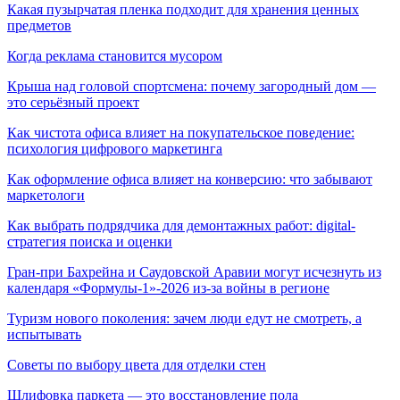
Какая пузырчатая пленка подходит для хранения ценных
предметов
Когда реклама становится мусором
Крыша над головой спортсмена: почему загородный дом —
это серьёзный проект
Как чистота офиса влияет на покупательское поведение:
психология цифрового маркетинга
Как оформление офиса влияет на конверсию: что забывают
маркетологи
Как выбрать подрядчика для демонтажных работ: digital-
стратегия поиска и оценки
Гран-при Бахрейна и Саудовской Аравии могут исчезнуть из
календаря «Формулы-1»-2026 из-за войны в регионе
Туризм нового поколения: зачем люди едут не смотреть, а
испытывать
Советы по выбору цвета для отделки стен
Шлифовка паркета — это восстановление пола