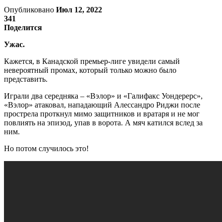
Опубликовано
Июл 12, 2022
341
Поделится
Ужас.
Кажется, в Канадской премьер-лиге увидели самый
невероятный промах, который только можно было
представить.
Играли два середняка – «Вэлор» и «Галифакс Уондерерс»,
«Вэлор» атаковал, нападающий Алессандро Риджи после
прострела проткнул мимо защитников и вратаря и не мог
повлиять на эпизод, упав в ворота. А мяч катился вслед за
ним.
Но потом случилось это!