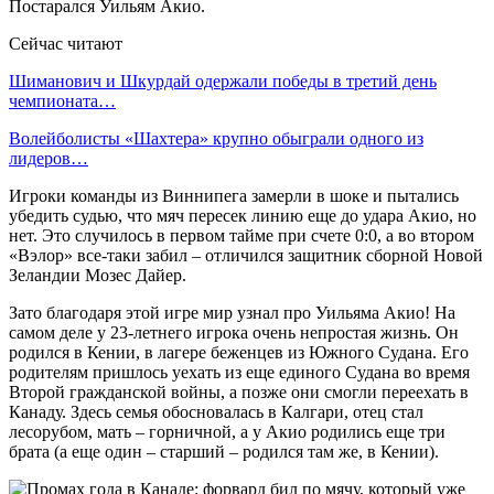
Постарался Уильям Акио.
Сейчас читают
Шиманович и Шкурдай одержали победы в третий день
чемпионата…
Волейболисты «Шахтера» крупно обыграли одного из
лидеров…
Игроки команды из Виннипега замерли в шоке и пытались
убедить судью, что мяч пересек линию еще до удара Акио, но
нет. Это случилось в первом тайме при счете 0:0, а во втором
«Вэлор» все-таки забил – отличился защитник сборной Новой
Зеландии Мозес Дайер.
Зато благодаря этой игре мир узнал про Уильяма Акио! На
самом деле у 23-летнего игрока очень непростая жизнь. Он
родился в Кении, в лагере беженцев из Южного Судана. Его
родителям пришлось уехать из еще единого Судана во время
Второй гражданской войны, а позже они смогли переехать в
Канаду. Здесь семья обосновалась в Калгари, отец стал
лесорубом, мать – горничной, а у Акио родились еще три
брата (а еще один – старший – родился там же, в Кении).