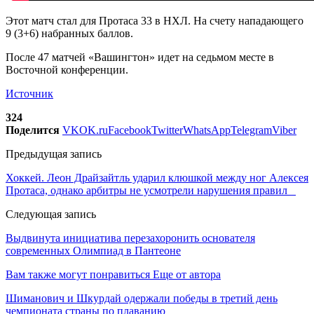
Этот матч стал для Протаса 33 в НХЛ. На счету нападающего
9 (3+6) набранных баллов.
После 47 матчей «Вашингтон» идет на седьмом месте в
Восточной конференции.
Источник
324
Поделится
VK
OK.ru
Facebook
Twitter
WhatsApp
Telegram
Viber
Предыдущая запись
Хоккей. Леон Драйзайтль ударил клюшкой между ног Алексея
Протаса, однако арбитры не усмотрели нарушения правил
Следующая запись
Выдвинута инициатива перезахоронить основателя
современных Олимпиад в Пантеоне
Вам также могут понравиться
Еще от автора
Шиманович и Шкурдай одержали победы в третий день
чемпионата страны по плаванию