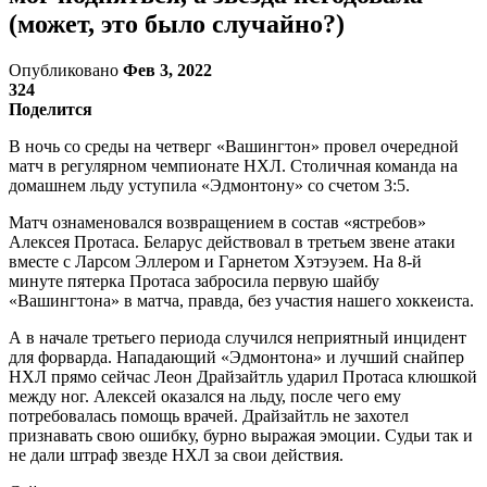
(может, это было случайно?)
Опубликовано
Фев 3, 2022
324
Поделится
В ночь со среды на четверг «Вашингтон» провел очередной
матч в регулярном чемпионате НХЛ. Столичная команда на
домашнем льду уступила «Эдмонтону» со счетом 3:5.
Матч ознаменовался возвращением в состав «ястребов»
Алексея Протаса. Беларус действовал в третьем звене атаки
вместе с Ларсом Эллером и Гарнетом Хэтэуэем. На 8-й
минуте пятерка Протаса забросила первую шайбу
«Вашингтона» в матча, правда, без участия нашего хоккеиста.
А в начале третьего периода случился неприятный инцидент
для форварда. Нападающий «Эдмонтона» и лучший снайпер
НХЛ прямо сейчас Леон Драйзайтль ударил Протаса клюшкой
между ног. Алексей оказался на льду, после чего ему
потребовалась помощь врачей. Драйзайтль не захотел
признавать свою ошибку, бурно выражая эмоции. Судьи так и
не дали штраф звезде НХЛ за свои действия.