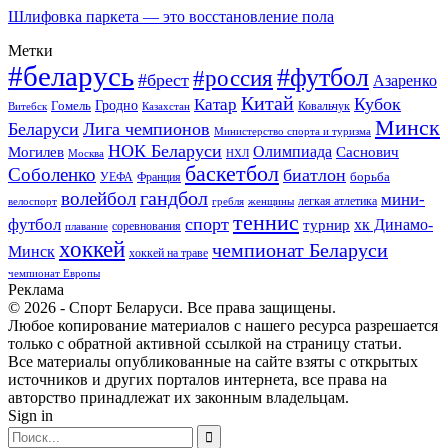
Шлифовка паркета — это восстановление пола
Метки
#беларусь
#футбол
#россия
#брест
Азаренко
Китай
Кубок
Катар
Гомель
Гродно
Казахстан
Ковальчук
Витебск
Минск
Беларуси
Лига чемпионов
Министерство спорта и туризма
НОК Беларуси
Олимпиада
Могилев
Саснович
Москва
НХЛ
баскетбол
Соболенко
биатлон
борьба
УЕФА
Франция
гандбол
волейбол
мини-
легкая атлетика
гребля
женщины
велоспорт
теннис
спорт
футбол
хк Динамо-
турнир
соревнования
плавание
хоккей
чемпионат Беларуси
Минск
хоккей на траве
чемпионат Европы
Реклама
© 2026 - Спорт Беларуси. Все права защищены.
Любое копирование материалов с нашего ресурса разрешается
только с обратной активной ссылкой на страницу статьи.
Все материалы опубликованные на сайте взяты с открытых
источников и других порталов интернета, все права на
авторство принадлежат их законным владельцам.
Sign in