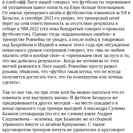
в плей-офф Лиги наций говорил, что футболисты переживают
об упущенном шансе попасть на Евро больше болельщиков.
От имени тренерского штаба и футболистов извинялся за 0:8 в
Бельгии, в сентябре 2021-го уверял, что тренерский штаб
берет на себя ответственность за отсутствие результата в
отборе к ЧМ-2022 (это пока Кондратьев говорил о провалах
футболистов). Однако тогда «кардинальных ошибок» в
тренерстве Ровнейко не увидел, а после побед в товарняках
над Бахрейном и Индией в начале этого года при обсуждении
невысокого уровня соперников говорил, что «мы не любим
хвалить себя и вообще свое» и «принижаем свои заслуги и то,
что мы добились результата». Когда же оптимизм от этих
матчей развеялся в Лиге наций, Ровнейко просто развел
руками, объяснив, что «футбол такая штука, что не всегда
получается достигать того, что ты планируешь или хочешь
сделать».
Так-то оно так, но при этом хотя бы можно пытаться что-то
изменить или выстроить заново. В футболе Беларуси же
придерживаются других методов – на место ушедшего в
конце прошлого года тренера вратарей Александра Сулимы
Базанов сотоварищи (по его же словам) взяли Андрея
Сацункевича – человека, при Базанове же из сборной
убранного вместе со штабом Криушенко. С таким
круговоротом тренеров ничуть не удивителен и круговорот