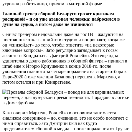
угрожал разбить лицо, причем в матерной форме.
Главный тренер сборной Беларуси грозит критикам
расправой – и он уже атаковал человека: набросился в
душе на судью, а потом даже не извинился
Сейчас тренером недовольны даже на госТВ – жалуются на
постоянные отказы прийти в студию и вопрошают, когда же
он «снизойдет» до того, чтобы ответить «на некоторые
ключевые вопросы». Зато регулярно заглядывает к госам
ассистент Кондратьева Дмитрий Ровнейко. Это еще одна
удивительно долго работающая в сборной фигура – пришел в
штаб еще к Игорю Криушенко в конце 2018-го, после
увольнения главного за четыре поражения на старте отбора к
Евро-2020 (тоже уже при Базанове) перешел к Мархелю, а
потом остался и при Кондратьеве.
Как говорил Мархель, Ровнейко в основном занимается
анализом соперников – но, очевидно, это не особо помогает с
ними справиться. Зато Дмитрий был как будто
представителем сборной в медиа – после поражения от Грузии