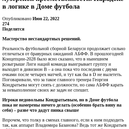
в логике в Доме футбола
Опубликовано
Июн 22, 2022
274
Поделится
Мастерство нестандартных решений.
Реальность футбольной сборной Беларуси продолжает сильно
отличаться от бравурных ожиданий АБФФ. В прошлогодней
Концепции-2028 было ясно сказано, что в нынешнем
розыгрыше Лиги наций команда выигрывает группу и
выходит в дивизион B – а она пока что последняя с двумя
очками после четырех матчей, и тут как бы в D не вылететь.
Поговаривали, что за такое главного тренера Георгия
Кондратьева могут снять с должности, но сама АБФФ карать
за невыполнение своих же задач не спешит.
Игроки недовольны Кондратьевым, но в Доме футбола
пока не намерены ничего делать (особенно брать вину на
себя) – разве что дадут пинка свыше
Впрочем, что толку в сменах главного, если к ним подходить
так, как аппарат Владимира Базанова? Ведь тот же Кондратьев