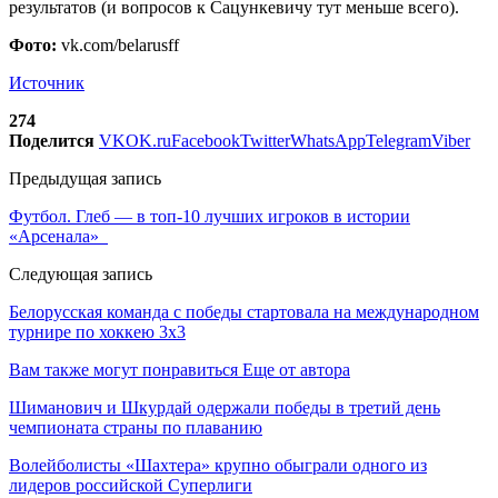
результатов (и вопросов к Сацункевичу тут меньше всего).
Фото:
vk.com/belarusff
Источник
274
Поделится
VK
OK.ru
Facebook
Twitter
WhatsApp
Telegram
Viber
Предыдущая запись
Футбол. Глеб — в топ-10 лучших игроков в истории
«Арсенала»
Следующая запись
Белорусская команда с победы стартовала на международном
турнире по хоккею 3х3
Вам также могут понравиться
Еще от автора
Шиманович и Шкурдай одержали победы в третий день
чемпионата страны по плаванию
Волейболисты «Шахтера» крупно обыграли одного из
лидеров российской Суперлиги