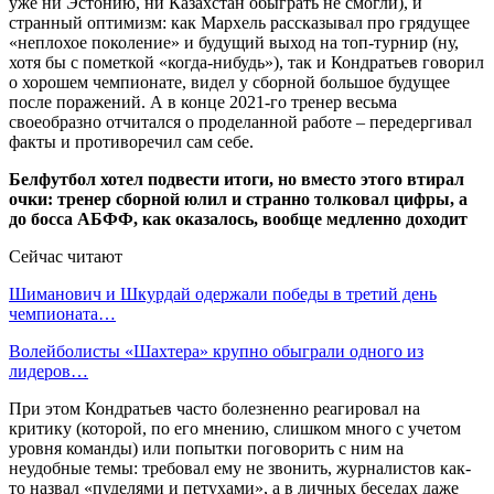
уже ни Эстонию, ни Казахстан обыграть не смогли), и
странный оптимизм: как Мархель рассказывал про грядущее
«неплохое поколение» и будущий выход на топ-турнир (ну,
хотя бы с пометкой «когда-нибудь»), так и Кондратьев говорил
о хорошем чемпионате, видел у сборной большое будущее
после поражений. А в конце 2021-го тренер весьма
своеобразно отчитался о проделанной работе – передергивал
факты и противоречил сам себе.
Белфутбол хотел подвести итоги, но вместо этого втирал
очки: тренер сборной юлил и странно толковал цифры, а
до босса АБФФ, как оказалось, вообще медленно доходит
Сейчас читают
Шиманович и Шкурдай одержали победы в третий день
чемпионата…
Волейболисты «Шахтера» крупно обыграли одного из
лидеров…
При этом Кондратьев часто болезненно реагировал на
критику (которой, по его мнению, слишком много с учетом
уровня команды) или попытки поговорить с ним на
неудобные темы: требовал ему не звонить, журналистов как-
то назвал «пуделями и петухами», а в личных беседах даже