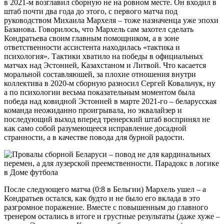
в 2021-м возглавил сборную не на ровном месте. Он входил в
штаб почти два года до этого, с первого матча под
руководством Михаила Мархеля – тоже назначенца уже эпохи
Базанова. Говорилось, что Мархель сам захотел сделать
Кондратьева своим главным помощником, а в зоне
ответственности ассистента находилась «тактика и
психология». Тактики хватило на победы в официальных
матчах над Эстонией, Казахстаном и Литвой. Что касается
моральной составляюшей, за плохие отношения внутри
коллектива в 2020-м сборную разносил Сергей Ковальчук, ну
а по психологии весьма показательным моментом была
победа над ковидной Эстонией в марте 2021-го – беларусская
команда неожиданно проигрывала, но эквалайзер и
последующий выход вперед тренерский штаб воспринял не
как само собой разумеющееся исправление досадной
странности, а в качестве повода для бурной радости.
После следующего матча (0:8 в Бельгии) Мархель ушел – а
Кондратьев остался, как будто и не было его вклада в это
разгромное поражение. Вместе с повышенным до главного
тренером остались в итоге и грустные результаты (даже хуже –