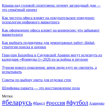
Крыша над головой спортсмена: почему загородный дом —
это серьёзный проект
Как чистота офиса влияет на покупательское поведение:
психология цифрового маркетинга
Как оформление офиса влияет на конверсию: что забывают
маркетологи
Как выбрать подрядчика для демонтажных работ: digital-
стратегия поиска и оценки
Гран-при Бахрейна и Саудовской Аравии могут исчезнуть из
календаря «Формулы-1»-2026 из-за войны в регионе
Туризм нового поколения: зачем люди едут не смотреть, а
испытывать
Советы по выбору цвета для отделки стен
Шлифовка паркета — это восстановление пола
Метки
#беларусь
#футбол
#россия
#брест
Азаренко