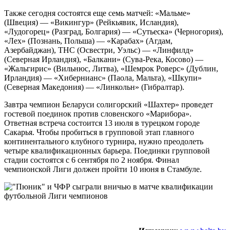
Также сегодня состоятся еще семь матчей: «Мальме»
(Швеция) — «Викингур» (Рейкьявик, Исландия),
«Лудогорец» (Разград, Болгария) — «Сутьеска» (Черногория),
«Лех» (Познань, Польша) — «Карабах» (Агдам,
Азербайджан), ТНС (Освестри, Уэльс) — «Линфилд»
(Северная Ирландия), «Балкани» (Сува-Река, Косово) —
«Жальгирис» (Вильнюс, Литва), «Шемрок Роверс» (Дублин,
Ирландия) — «Хибернианс» (Паола, Мальта), «Шкупи»
(Северная Македония) — «Линкольн» (Гибралтар).
Завтра чемпион Беларуси солигорский «Шахтер» проведет
гостевой поединок против словенского «Марибора».
Ответная встреча состоится 13 июля в турецком городе
Сакарья. Чтобы пробиться в групповой этап главного
континентального клубного турнира, нужно преодолеть
четыре квалификационных барьера. Поединки групповой
стадии состоятся с 6 сентября по 2 ноября. Финал
чемпионской Лиги должен пройти 10 июня в Стамбуле.