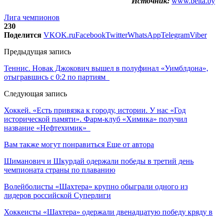
Источник:
www.belta.by
Лига чемпионов
230
Поделится
VK
OK.ru
Facebook
Twitter
WhatsApp
Telegram
Viber
Предыдущая запись
Теннис. Новак Джокович вышел в полуфинал «Уимблдона»,
отыгравшись с 0:2 по партиям
Следующая запись
Хоккей. «Есть привязка к городу, истории. У нас «Год
исторической памяти». Фарм-клуб «Химика» получил
название «Нефтехимик»
Вам также могут понравиться
Еще от автора
Шиманович и Шкурдай одержали победы в третий день
чемпионата страны по плаванию
Волейболисты «Шахтера» крупно обыграли одного из
лидеров российской Суперлиги
Хоккеисты «Шахтера» одержали двенадцатую победу кряду в