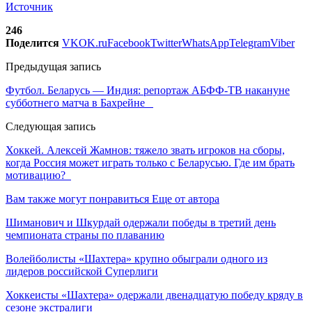
Источник
246
Поделится
VK
OK.ru
Facebook
Twitter
WhatsApp
Telegram
Viber
Предыдущая запись
Футбол. Беларусь — Индия: репортаж АБФФ-ТВ накануне
субботнего матча в Бахрейне
Следующая запись
Хоккей. Алексей Жамнов: тяжело звать игроков на сборы,
когда Россия может играть только с Беларусью. Где им брать
мотивацию?
Вам также могут понравиться
Еще от автора
Шиманович и Шкурдай одержали победы в третий день
чемпионата страны по плаванию
Волейболисты «Шахтера» крупно обыграли одного из
лидеров российской Суперлиги
Хоккеисты «Шахтера» одержали двенадцатую победу кряду в
сезоне экстралиги