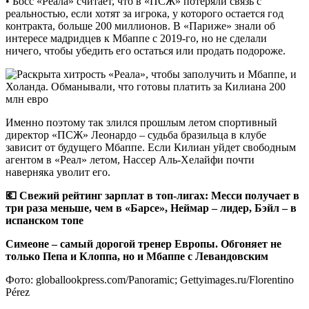
• Босс «Реала» считает, что в «ПСЖ» потеряли связь с
реальностью, если хотят за игрока, у которого остается год
контракта, больше 200 миллионов. В «Париже» знали об
интересе мадридцев к Мбаппе с 2019-го, но не сделали
ничего, чтобы убедить его остаться или продать подороже.
Именно поэтому так злился прошлым летом спортивный
директор «ПСЖ» Леонардо – судьба бразильца в клубе
зависит от будущего Мбаппе. Если Килиан уйдет свободным
агентом в «Реал» летом, Нассер Аль-Хелайфи почти
наверняка уволит его.
💶 Свежий рейтинг зарплат в топ-лигах: Месси получает в
три раза меньше, чем в «Барсе», Неймар – лидер, Бэйл – в
испанском топе
Симеоне – самый дорогой тренер Европы. Обгоняет не
только Пепа и Клоппа, но и Мбаппе с Левандовским
Фото: globallookpress.com/Panoramic; Gettyimages.ru/Florentino
Pérez