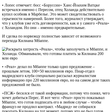
•‎ Лопес отмечает: босс «Боруссии» Ханс-Йоахим Ватцке
встречался именно с Пересом, отец Холанда действительно
купил особняк в Марбелье. Это может свидетельствовать о
серьезности намерений. Более того, журналист утверждает,
что у клубов уже есть договоренности, как и у самого «Реала»
с Холандом. Но они – именно предварительные.
И сделка по норвежцу полностью зависит от возможного
перехода Килиана Мбаппе.
•‎ «Реал» делал по Мбаппе только одно предложение –
прошлым летом, 100+50 миллионов евро. Пиар-отдел
мадридского клуба специально рассылал журналистам
информацию про 220 миллионов евро, но на самом деле таких
предложений не было.
«ПСЖ» бесился от такой информации, потому что понял, чего
хочет добиться Перес. И вот чего: «Реал» просто показывал
Мбаппе, что готов подписать его в любом случае – чтобы
француз не продлил контракт. «Мадрид» не собирался
покупать Килиана на тот момент, потому что не был готов