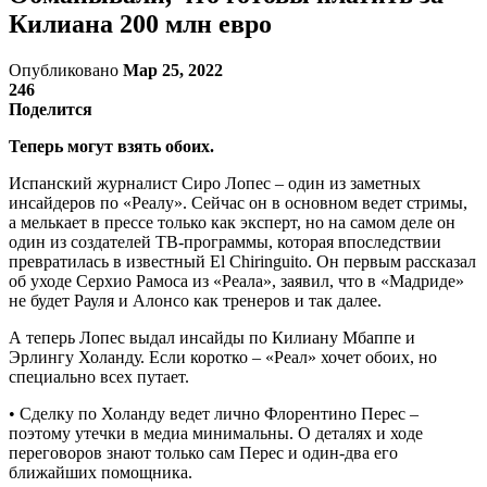
Килиана 200 млн евро
Опубликовано
Мар 25, 2022
246
Поделится
Теперь могут взять обоих.
Испанский журналист Сиро Лопес – один из заметных
инсайдеров по «Реалу». Сейчас он в основном ведет стримы,
а мелькает в прессе только как эксперт, но на самом деле он
один из создателей ТВ-программы, которая впоследствии
превратилась в известный El Chiringuito. Он первым рассказал
об уходе Серхио Рамоса из «Реала», заявил, что в «Мадриде»
не будет Рауля и Алонсо как тренеров и так далее.
А теперь Лопес выдал инсайды по Килиану Мбаппе и
Эрлингу Холанду. Если коротко – «Реал» хочет обоих, но
специально всех путает.
•‎ Сделку по Холанду ведет лично Флорентино Перес –
поэтому утечки в медиа минимальны. О деталях и ходе
переговоров знают только сам Перес и один-два его
ближайших помощника.