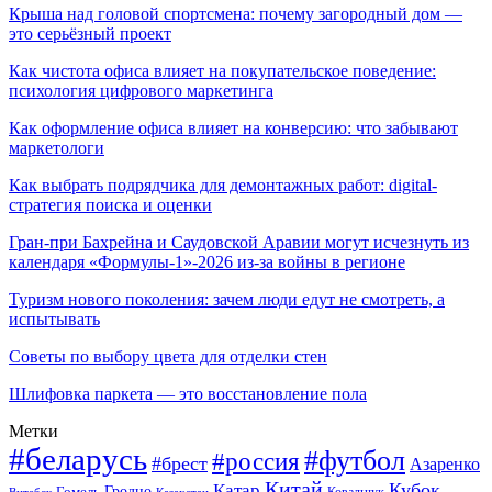
Крыша над головой спортсмена: почему загородный дом —
это серьёзный проект
Как чистота офиса влияет на покупательское поведение:
психология цифрового маркетинга
Как оформление офиса влияет на конверсию: что забывают
маркетологи
Как выбрать подрядчика для демонтажных работ: digital-
стратегия поиска и оценки
Гран-при Бахрейна и Саудовской Аравии могут исчезнуть из
календаря «Формулы-1»-2026 из-за войны в регионе
Туризм нового поколения: зачем люди едут не смотреть, а
испытывать
Советы по выбору цвета для отделки стен
Шлифовка паркета — это восстановление пола
Метки
#беларусь
#футбол
#россия
#брест
Азаренко
Китай
Кубок
Катар
Гомель
Гродно
Казахстан
Ковальчук