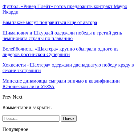
Футбол. «Ривер Плейт» готов предложить контракт Мауро
Икарди
Вам также могут понравиться
Еще от автора
Шиманович и Шкурдай одержали победы в третий день
чемпионата страны по плаванию
Волейболисты «Шахтера» крупно обыграли одного из
лидеров российской Суперлиги
Хоккеисты «Шахтера» одержали двенадцатую победу кряду в
сезоне экстралиги
Минские динамовцы сыграли вничью в квалификации
Юношеской лиги УЕФА
Prev
Next
Комментарии закрыты.
Популярное