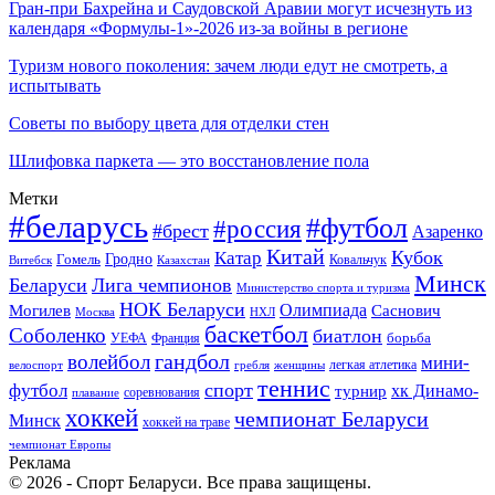
Гран-при Бахрейна и Саудовской Аравии могут исчезнуть из
календаря «Формулы-1»-2026 из-за войны в регионе
Туризм нового поколения: зачем люди едут не смотреть, а
испытывать
Советы по выбору цвета для отделки стен
Шлифовка паркета — это восстановление пола
Метки
#беларусь
#футбол
#россия
#брест
Азаренко
Китай
Кубок
Катар
Гомель
Гродно
Казахстан
Ковальчук
Витебск
Минск
Беларуси
Лига чемпионов
Министерство спорта и туризма
НОК Беларуси
Олимпиада
Могилев
Саснович
Москва
НХЛ
баскетбол
Соболенко
биатлон
борьба
УЕФА
Франция
гандбол
волейбол
мини-
легкая атлетика
гребля
женщины
велоспорт
теннис
спорт
футбол
хк Динамо-
турнир
соревнования
плавание
хоккей
чемпионат Беларуси
Минск
хоккей на траве
чемпионат Европы
Реклама
© 2026 - Спорт Беларуси. Все права защищены.