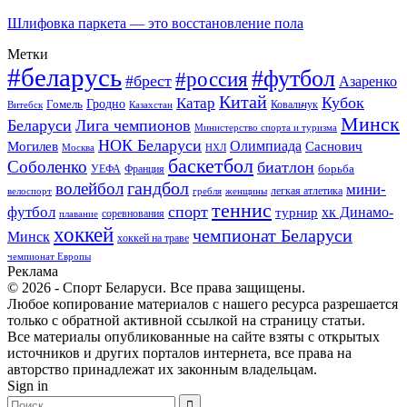
Шлифовка паркета — это восстановление пола
Метки
#беларусь
#футбол
#россия
#брест
Азаренко
Китай
Кубок
Катар
Гомель
Гродно
Казахстан
Ковальчук
Витебск
Минск
Беларуси
Лига чемпионов
Министерство спорта и туризма
НОК Беларуси
Олимпиада
Могилев
Саснович
Москва
НХЛ
баскетбол
Соболенко
биатлон
борьба
УЕФА
Франция
гандбол
волейбол
мини-
легкая атлетика
гребля
женщины
велоспорт
теннис
спорт
футбол
хк Динамо-
турнир
соревнования
плавание
хоккей
чемпионат Беларуси
Минск
хоккей на траве
чемпионат Европы
Реклама
© 2026 - Спорт Беларуси. Все права защищены.
Любое копирование материалов с нашего ресурса разрешается
только с обратной активной ссылкой на страницу статьи.
Все материалы опубликованные на сайте взяты с открытых
источников и других порталов интернета, все права на
авторство принадлежат их законным владельцам.
Sign in