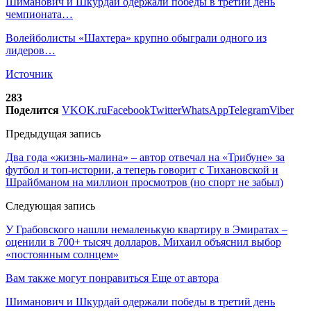
Шиманович и Шкурдай одержали победы в третий день
чемпионата…
Волейболисты «Шахтера» крупно обыграли одного из
лидеров…
Источник
283
Поделится
VK
OK.ru
Facebook
Twitter
WhatsApp
Telegram
Viber
Предыдущая запись
Два года «жизнь-малина» – автор отвечал на «Трибуне» за
футбол и топ-истории, а теперь говорит с Тихановской и
Шрайбманом на миллион просмотров (но спорт не забыл)
Следующая запись
У Грабовского нашли немаленькую квартиру в Эмиратах –
оценили в 700+ тысяч долларов. Михаил объяснил выбор
«постоянным солнцем»
Вам также могут понравиться
Еще от автора
Шиманович и Шкурдай одержали победы в третий день