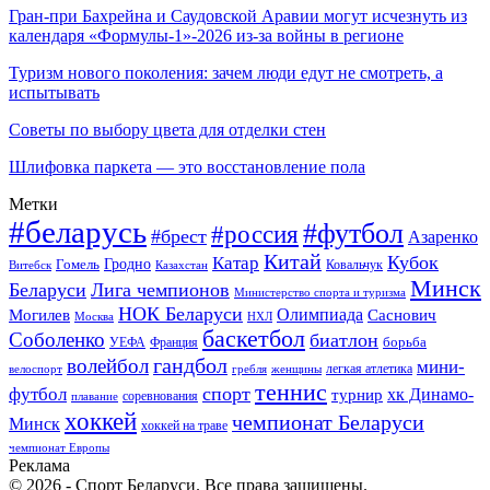
Гран-при Бахрейна и Саудовской Аравии могут исчезнуть из
календаря «Формулы-1»-2026 из-за войны в регионе
Туризм нового поколения: зачем люди едут не смотреть, а
испытывать
Советы по выбору цвета для отделки стен
Шлифовка паркета — это восстановление пола
Метки
#беларусь
#футбол
#россия
#брест
Азаренко
Китай
Кубок
Катар
Гомель
Гродно
Казахстан
Ковальчук
Витебск
Минск
Беларуси
Лига чемпионов
Министерство спорта и туризма
НОК Беларуси
Олимпиада
Могилев
Саснович
Москва
НХЛ
баскетбол
Соболенко
биатлон
борьба
УЕФА
Франция
гандбол
волейбол
мини-
легкая атлетика
гребля
женщины
велоспорт
теннис
спорт
футбол
хк Динамо-
турнир
соревнования
плавание
хоккей
чемпионат Беларуси
Минск
хоккей на траве
чемпионат Европы
Реклама
© 2026 - Спорт Беларуси. Все права защищены.