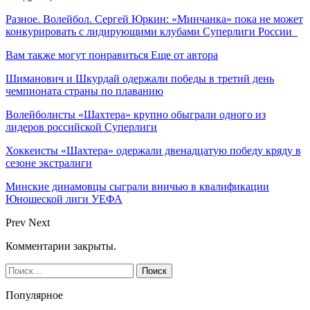
Разное. Волейбол. Сергей Юркин: «Минчанка» пока не может
конкурировать с лидирующими клубами Суперлиги России
Вам также могут понравиться
Еще от автора
Шиманович и Шкурдай одержали победы в третий день
чемпионата страны по плаванию
Волейболисты «Шахтера» крупно обыграли одного из
лидеров российской Суперлиги
Хоккеисты «Шахтера» одержали двенадцатую победу кряду в
сезоне экстралиги
Минские динамовцы сыграли вничью в квалификации
Юношеской лиги УЕФА
Prev
Next
Комментарии закрыты.
Популярное