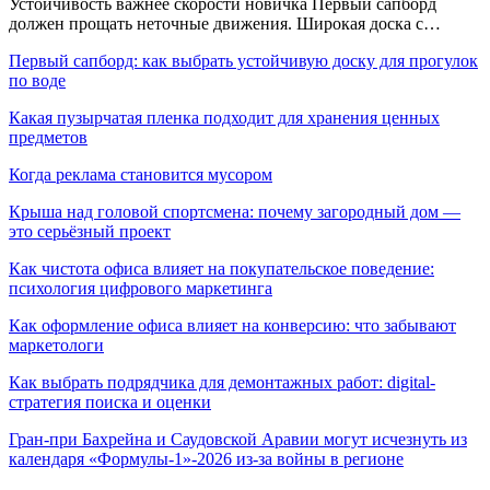
Устойчивость важнее скорости новичка Первый сапборд
должен прощать неточные движения. Широкая доска с…
Первый сапборд: как выбрать устойчивую доску для прогулок
по воде
Какая пузырчатая пленка подходит для хранения ценных
предметов
Когда реклама становится мусором
Крыша над головой спортсмена: почему загородный дом —
это серьёзный проект
Как чистота офиса влияет на покупательское поведение:
психология цифрового маркетинга
Как оформление офиса влияет на конверсию: что забывают
маркетологи
Как выбрать подрядчика для демонтажных работ: digital-
стратегия поиска и оценки
Гран-при Бахрейна и Саудовской Аравии могут исчезнуть из
календаря «Формулы-1»-2026 из-за войны в регионе