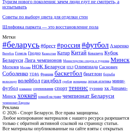
Туризм нового поколения: зачем люди едут не смотреть, а
испытывать
Советы по выбору цвета для отделки стен
Шлифовка паркета — это восстановление пола
Метки
#беларусь
#футбол
#россия
#брест
Азаренко
Китай
Кубок
Катар
Гомель
Гродно
Казахстан
Ковальчук
Витебск
Минск
Беларуси
Лига чемпионов
Министерство спорта и туризма
НОК Беларуси
Олимпиада
Могилев
Саснович
Москва
НХЛ
баскетбол
Соболенко
биатлон
борьба
УЕФА
Франция
гандбол
волейбол
мини-
легкая атлетика
гребля
женщины
велоспорт
теннис
спорт
футбол
хк Динамо-
турнир
соревнования
плавание
хоккей
чемпионат Беларуси
Минск
хоккей на траве
чемпионат Европы
Реклама
© 2026 - Спорт Беларуси. Все права защищены.
Любое копирование материалов с нашего ресурса разрешается
только с обратной активной ссылкой на страницу статьи.
Все материалы опубликованные на сайте взяты с открытых