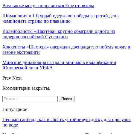
Вам также могут понравиться
Еще от автора
Шиманович и Шкурдай одержали победы в третий день
чемпионата страны по плаванию
Волейболисты «Шахтера» крупно обыграли одного из
лидеров российской Суперлиги
Хоккеисты «Шахтера» одержали двенадцатую победу кряду в
сезоне экстралиги
Минские динамовцы сыграли вничью в квалификации
Юношеской лиги УЕФА
Prev
Next
Комментарии закрыты.
Популярное
Первый сапборд: как выбрать устойчивую доску для прогулок
по воде