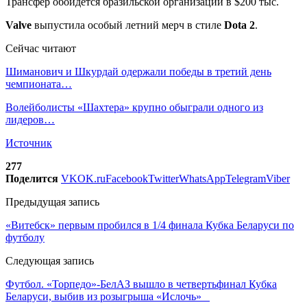
Трансфер обойдется бразильской организации в $200 тыс.
Valve
выпустила особый летний мерч в стиле
Dota 2
.
Сейчас читают
Шиманович и Шкурдай одержали победы в третий день
чемпионата…
Волейболисты «Шахтера» крупно обыграли одного из
лидеров…
Источник
277
Поделится
VK
OK.ru
Facebook
Twitter
WhatsApp
Telegram
Viber
Предыдущая запись
«Витебск» первым пробился в 1/4 финала Кубка Беларуси по
футболу
Следующая запись
Футбол. «Торпедо»-БелАЗ вышло в четвертьфинал Кубка
Беларуси, выбив из розыгрыша «Ислочь»