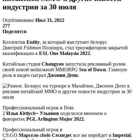
индустрии за 30 июля
Опубликовано
Июл 31, 2022
277
Поделится
Коллектив
Entity
, за который выступает белорус
Дмитрий
Fishman
Полищук, стал триумфатором закрытой
квалификации к
ESL One Malaysia 2022
.
Китайская студия
Changyou
запустила рекламный ролик
своей новой мобильной MMORPG
Sea of Dawn
. Главную
роль в видео сыграл
Джонни Депп
.
Профессиональный игрок в Dota
2
Илья
Kiritych~
Ульянов
поделился мнением о
фаворитах
PGL Arlington Major 2022
.
Профессиональный игрок в
CS:GO
Марсело
chelo
Сеспедес
все же перейдет в
Imperial
.