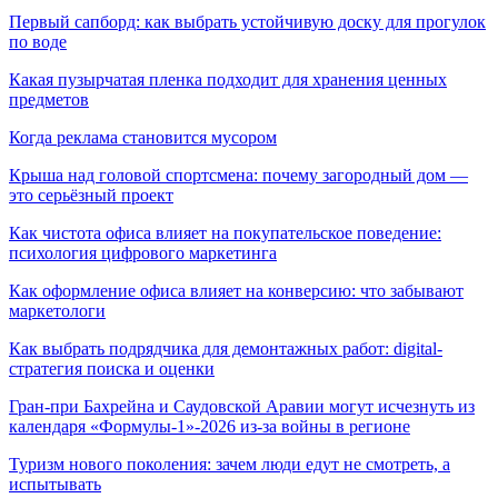
Первый сапборд: как выбрать устойчивую доску для прогулок
по воде
Какая пузырчатая пленка подходит для хранения ценных
предметов
Когда реклама становится мусором
Крыша над головой спортсмена: почему загородный дом —
это серьёзный проект
Как чистота офиса влияет на покупательское поведение:
психология цифрового маркетинга
Как оформление офиса влияет на конверсию: что забывают
маркетологи
Как выбрать подрядчика для демонтажных работ: digital-
стратегия поиска и оценки
Гран-при Бахрейна и Саудовской Аравии могут исчезнуть из
календаря «Формулы-1»-2026 из-за войны в регионе
Туризм нового поколения: зачем люди едут не смотреть, а
испытывать