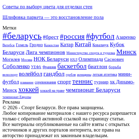
Советы по выбору цвета для отделки стен
Шлифовка паркета — это восстановление пола
Метки
#беларусь
#футбол
#россия
#брест
Азаренко
Китай
Кубок
Катар
Гомель
Гродно
Казахстан
Ковальчук
Витебск
Минск
Беларуси
Лига чемпионов
Министерство спорта и туризма
НОК Беларуси
Олимпиада
Могилев
Саснович
Москва
НХЛ
баскетбол
Соболенко
биатлон
борьба
УЕФА
Франция
гандбол
волейбол
мини-
легкая атлетика
гребля
женщины
велоспорт
теннис
спорт
футбол
хк Динамо-
турнир
соревнования
плавание
хоккей
чемпионат Беларуси
Минск
хоккей на траве
чемпионат Европы
Реклама
© 2026 - Спорт Беларуси. Все права защищены.
Любое копирование материалов с нашего ресурса разрешается
только с обратной активной ссылкой на страницу статьи.
Все материалы опубликованные на сайте взяты с открытых
источников и других порталов интернета, все права на
авторство принадлежат их законным владельцам.