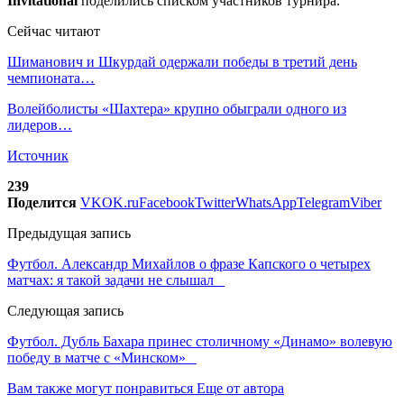
Invitational
поделились списком участников турнира.
Сейчас читают
Шиманович и Шкурдай одержали победы в третий день
чемпионата…
Волейболисты «Шахтера» крупно обыграли одного из
лидеров…
Источник
239
Поделится
VK
OK.ru
Facebook
Twitter
WhatsApp
Telegram
Viber
Предыдущая запись
Футбол. Александр Михайлов о фразе Капского о четырех
матчах: я такой задачи не слышал
Следующая запись
Футбол. Дубль Бахара принес столичному «Динамо» волевую
победу в матче с «Минском»
Вам также могут понравиться
Еще от автора