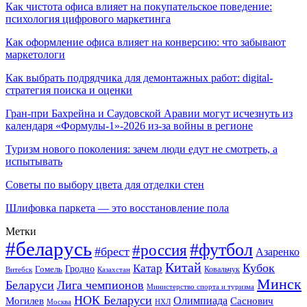
Как чистота офиса влияет на покупательское поведение:
психология цифрового маркетинга
Как оформление офиса влияет на конверсию: что забывают
маркетологи
Как выбрать подрядчика для демонтажных работ: digital-
стратегия поиска и оценки
Гран-при Бахрейна и Саудовской Аравии могут исчезнуть из
календаря «Формулы-1»-2026 из-за войны в регионе
Туризм нового поколения: зачем люди едут не смотреть, а
испытывать
Советы по выбору цвета для отделки стен
Шлифовка паркета — это восстановление пола
Метки
#беларусь
#футбол
#россия
#брест
Азаренко
Китай
Кубок
Катар
Гомель
Гродно
Казахстан
Ковальчук
Витебск
Минск
Беларуси
Лига чемпионов
Министерство спорта и туризма
НОК Беларуси
Олимпиада
Могилев
Саснович
Москва
НХЛ