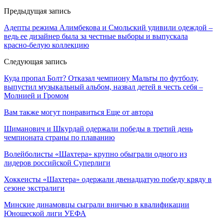
Предыдущая запись
Адепты режима Алимбекова и Смольский удивили одеждой –
ведь ее дизайнер была за честные выборы и выпускала
красно-белую коллекцию
Следующая запись
Куда пропал Болт? Отказал чемпиону Мальты по футболу,
выпустил музыкальный альбом, назвал детей в честь себя –
Молнией и Громом
Вам также могут понравиться
Еще от автора
Шиманович и Шкурдай одержали победы в третий день
чемпионата страны по плаванию
Волейболисты «Шахтера» крупно обыграли одного из
лидеров российской Суперлиги
Хоккеисты «Шахтера» одержали двенадцатую победу кряду в
сезоне экстралиги
Минские динамовцы сыграли вничью в квалификации
Юношеской лиги УЕФА