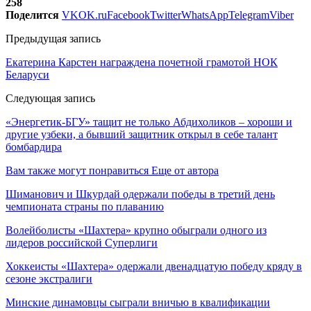
258
Поделится
VK
OK.ru
Facebook
Twitter
WhatsApp
Telegram
Viber
Предыдущая запись
Екатерина Карстен награждена почетной грамотой НОК
Беларуси
Следующая запись
«Энергетик-БГУ» тащит не только Абдихоликов – хороши и
другие узбеки, а бывший защитник открыл в себе талант
бомбардира
Вам также могут понравиться
Еще от автора
Шиманович и Шкурдай одержали победы в третий день
чемпионата страны по плаванию
Волейболисты «Шахтера» крупно обыграли одного из
лидеров российской Суперлиги
Хоккеисты «Шахтера» одержали двенадцатую победу кряду в
сезоне экстралиги
Минские динамовцы сыграли вничью в квалификации