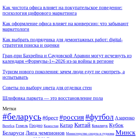
Как чистота офиса влияет на покупательское поведение:
психология цифрового маркетинга
Как оформление офиса влияет на конверсию: что забывают
маркетологи
Как выбрать подрядчика для демонтажных работ: digital-
стратегия поиска и оценки
Гран-при Бахрейна и Саудовской Аравии могут исчезнуть из
календаря «Формулы-1»-2026 из-за войны в регионе
Туризм нового поколения: зачем люди едут не смотреть, а
испытывать
Советы по выбору цвета для отделки стен
Шлифовка паркета — это восстановление пола
Метки
#беларусь
#футбол
#россия
#брест
Азаренко
Китай
Кубок
Катар
Гомель
Гродно
Казахстан
Ковальчук
Витебск
Минск
Беларуси
Лига чемпионов
Министерство спорта и туризма