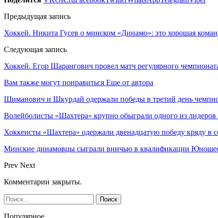
Предыдущая запись
Хоккей. Никита Гусев о минском «Динамо»: это хорошая коман
Следующая запись
Хоккей. Егор Шарангович провел матч регулярного чемпиона
Вам также могут понравиться
Еще от автора
Шиманович и Шкурдай одержали победы в третий день чемпио
Волейболисты «Шахтера» крупно обыграли одного из лидеров
Хоккеисты «Шахтера» одержали двенадцатую победу кряду в с
Минские динамовцы сыграли вничью в квалификации Юноше
Prev
Next
Комментарии закрыты.
Популярное