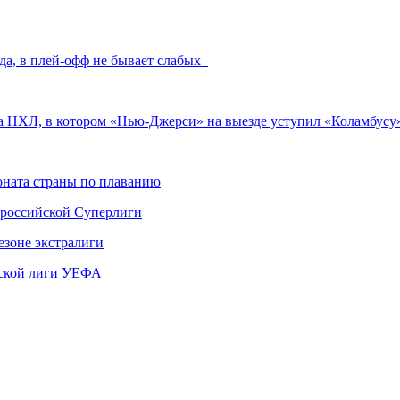
да, в плей-офф не бывает слабых
та НХЛ, в котором «Нью-Джерси» на выезде уступил «Коламбу
ната страны по плаванию
 российской Суперлиги
езоне экстралиги
ской лиги УЕФА