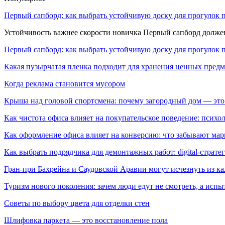
Первый сапборд: как выбрать устойчивую доску для прогулок 
Устойчивость важнее скорости новичка Первый сапборд долж
Первый сапборд: как выбрать устойчивую доску для прогулок 
Какая пузырчатая пленка подходит для хранения ценных предм
Когда реклама становится мусором
Крыша над головой спортсмена: почему загородный дом — это
Как чистота офиса влияет на покупательское поведение: псих
Как оформление офиса влияет на конверсию: что забывают мар
Как выбрать подрядчика для демонтажных работ: digital-страте
Гран-при Бахрейна и Саудовской Аравии могут исчезнуть из к
Туризм нового поколения: зачем люди едут не смотреть, а испы
Советы по выбору цвета для отделки стен
Шлифовка паркета — это восстановление пола