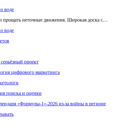
по воде
ен прощать неточные движения. Широкая доска с…
по воде
етов
 серьёзный проект
ология цифрового маркетинга
кетологи
гия поиска и оценки
алендаря «Формулы-1»-2026 из-за войны в регионе
тывать