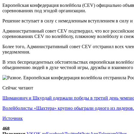
Европейская конфедерация волейбола (CEV) официально объяви
соревнованиях под эгидой организации.
Решение вступает в силу с немедленным вступлением в силу и
Административный совет CEV подтвердил, что все российские
соревнованиях CEV по волейболу, пляжному волейболу и снеж
Более того, Административный совет CEV отстранил всех чл
уведомления.
В этих беспрецедентных обстоятельствах европейская волейбо
объединению людей в духе честной игры, дружбы и взаимного 
Сейчас читают
Шиманович и Шкурдай одержали победы в третий день чемп
Волейболисты «Шахтера» крупно обыграли одного из лидеро
Источник
468
Поделится
VK
OK.ru
Facebook
Twitter
WhatsApp
Telegram
Viber