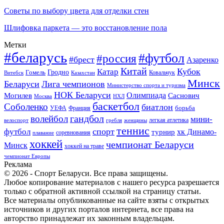
Советы по выбору цвета для отделки стен
Шлифовка паркета — это восстановление пола
Метки
#беларусь
#футбол
#россия
#брест
Азаренко
Китай
Кубок
Катар
Гомель
Гродно
Казахстан
Ковальчук
Витебск
Минск
Беларуси
Лига чемпионов
Министерство спорта и туризма
НОК Беларуси
Олимпиада
Могилев
Саснович
Москва
НХЛ
баскетбол
Соболенко
биатлон
борьба
УЕФА
Франция
гандбол
волейбол
мини-
легкая атлетика
гребля
женщины
велоспорт
теннис
спорт
футбол
хк Динамо-
турнир
соревнования
плавание
хоккей
чемпионат Беларуси
Минск
хоккей на траве
чемпионат Европы
Реклама
© 2026 - Спорт Беларуси. Все права защищены.
Любое копирование материалов с нашего ресурса разрешается
только с обратной активной ссылкой на страницу статьи.
Все материалы опубликованные на сайте взяты с открытых
источников и других порталов интернета, все права на
авторство принадлежат их законным владельцам.