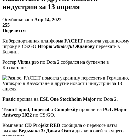
индустрии за 13 апреля
Опубликовано
Апр 14, 2022
255
Поделится
Киберспортивная платформа
FACEIT
помогла украинскому
игроку в CS:GO
Игорю
w0nderful
Жданову
переехать в
Берлин.
Ростер
Virtus.pro
по Dota 2 собрался на буткемпе в
Казахстане.
Fnatic
прошла на
ESL One Stockholm Major
по Dota 2.
Team Liquid
,
Imperial
и
Complexity
прошли на
PGL Major
Antwerp 2022
по CS:GO.
Компания
CD Projekt RED
сообщила о переносе даты
выхода
Ведьмака 3: Дикая Охота
для консолей текущего