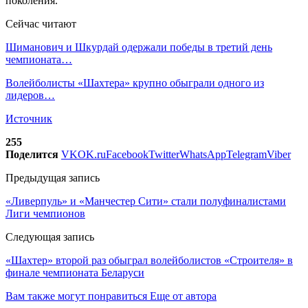
поколения.
Сейчас читают
Шиманович и Шкурдай одержали победы в третий день
чемпионата…
Волейболисты «Шахтера» крупно обыграли одного из
лидеров…
Источник
255
Поделится
VK
OK.ru
Facebook
Twitter
WhatsApp
Telegram
Viber
Предыдущая запись
«Ливерпуль» и «Манчестер Сити» стали полуфиналистами
Лиги чемпионов
Следующая запись
«Шахтер» второй раз обыграл волейболистов «Строителя» в
финале чемпионата Беларуси
Вам также могут понравиться
Еще от автора