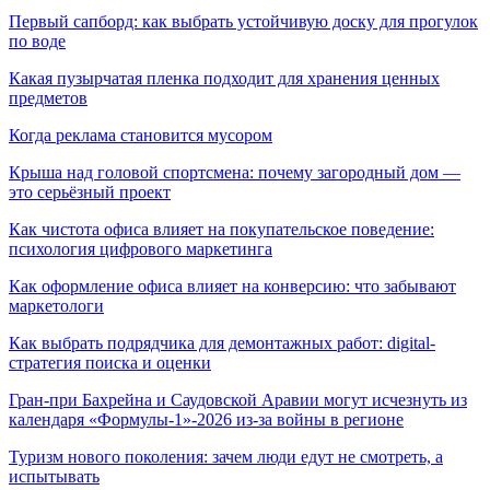
Первый сапборд: как выбрать устойчивую доску для прогулок
по воде
Какая пузырчатая пленка подходит для хранения ценных
предметов
Когда реклама становится мусором
Крыша над головой спортсмена: почему загородный дом —
это серьёзный проект
Как чистота офиса влияет на покупательское поведение:
психология цифрового маркетинга
Как оформление офиса влияет на конверсию: что забывают
маркетологи
Как выбрать подрядчика для демонтажных работ: digital-
стратегия поиска и оценки
Гран-при Бахрейна и Саудовской Аравии могут исчезнуть из
календаря «Формулы-1»-2026 из-за войны в регионе
Туризм нового поколения: зачем люди едут не смотреть, а
испытывать