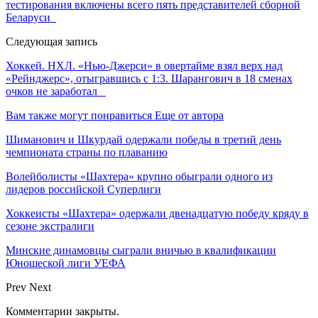
тестирования включены всего пять представителей сборной
Беларуси
Следующая запись
Хоккей. НХЛ. «Нью-Джерси» в овертайме взял верх над
«Рейнджерс», отыгравшись с 1:3. Шарангович в 18 сменах
очков не заработал
Вам также могут понравиться
Еще от автора
Шиманович и Шкурдай одержали победы в третий день
чемпионата страны по плаванию
Волейболисты «Шахтера» крупно обыграли одного из
лидеров российской Суперлиги
Хоккеисты «Шахтера» одержали двенадцатую победу кряду в
сезоне экстралиги
Минские динамовцы сыграли вничью в квалификации
Юношеской лиги УЕФА
Prev
Next
Комментарии закрыты.