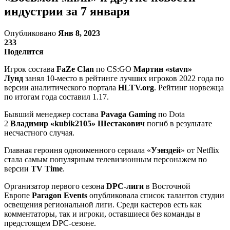
индустрии за 7 января
Опубликовано
Янв 8, 2023
233
Поделится
Игрок состава
FaZe Clan
по CS:GO
Мартин «stavn»
Лунд
занял 10-место в рейтинге лучших игроков 2022 года по
версии аналитического портала
HLTV.org
. Рейтинг норвежца
по итогам года составил 1.17.
Бывший менеджер состава
Pavaga Gaming
по Dota
2
Владимир «kubik2105» Шестакович
погиб в результате
несчастного случая.
Главная героиня одноименного сериала «
Уэнздей
» от Netflix
стала самым популярным телевизионным персонажем по
версии
TV Time
.
Организатор первого сезона
DPC-лиги
в Восточной
Европе
Paragon Events
опубликовала список талантов студии
освещения региональной лиги. Среди кастеров есть как
комментаторы, так и игроки, оставшиеся без команды в
предстоящем DPC-сезоне.