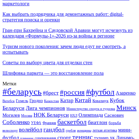
маркетологи
Как выбрать подрядчика для демонтажных работ: digital-
стратегия поиска и оценки
Гран-при Бахрейна и Саудовской Аравии могут исчезнуть из
календаря «Формулы-1»-2026 из-за войны в регионе
Туризм нового поколения: зачем люди едут не смотреть, а
испытывать
Советы по выбору цвета для отделки стен
Шлифовка паркета — это восстановление пола
Метки
#беларусь
#футбол
#россия
#брест
Азаренко
Китай
Кубок
Катар
Гомель
Гродно
Казахстан
Ковальчук
Витебск
Минск
Беларуси
Лига чемпионов
Министерство спорта и туризма
НОК Беларуси
Олимпиада
Могилев
Саснович
Москва
НХЛ
баскетбол
Соболенко
биатлон
борьба
УЕФА
Франция
гандбол
волейбол
мини-
легкая атлетика
гребля
женщины
велоспорт
теннис
спорт
футбол
хк Динамо-
турнир
соревнования
плавание