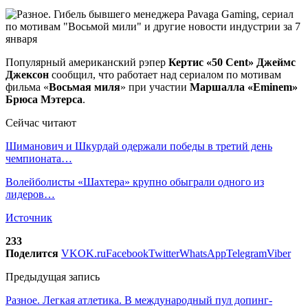
Популярный американский рэпер
Кертис «50 Cent» Джеймс
Джексон
сообщил, что работает над сериалом по мотивам
фильма «
Восьмая миля
» при участии
Маршалла «Eminem»
Брюса Мэтерса
.
Сейчас читают
Шиманович и Шкурдай одержали победы в третий день
чемпионата…
Волейболисты «Шахтера» крупно обыграли одного из
лидеров…
Источник
233
Поделится
VK
OK.ru
Facebook
Twitter
WhatsApp
Telegram
Viber
Предыдущая запись
Разное. Легкая атлетика. В международный пул допинг-