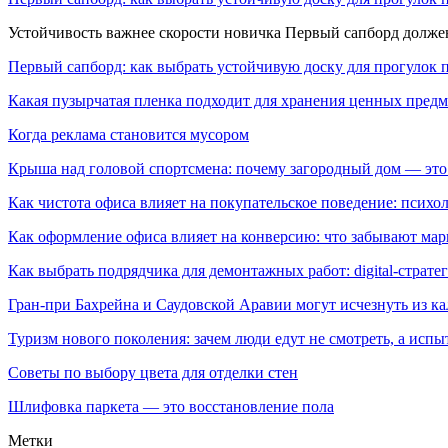
Устойчивость важнее скорости новичка Первый сапборд долж
Первый сапборд: как выбрать устойчивую доску для прогулок 
Какая пузырчатая пленка подходит для хранения ценных предм
Когда реклама становится мусором
Крыша над головой спортсмена: почему загородный дом — это
Как чистота офиса влияет на покупательское поведение: псих
Как оформление офиса влияет на конверсию: что забывают мар
Как выбрать подрядчика для демонтажных работ: digital-страте
Гран-при Бахрейна и Саудовской Аравии могут исчезнуть из к
Туризм нового поколения: зачем люди едут не смотреть, а испы
Советы по выбору цвета для отделки стен
Шлифовка паркета — это восстановление пола
Метки