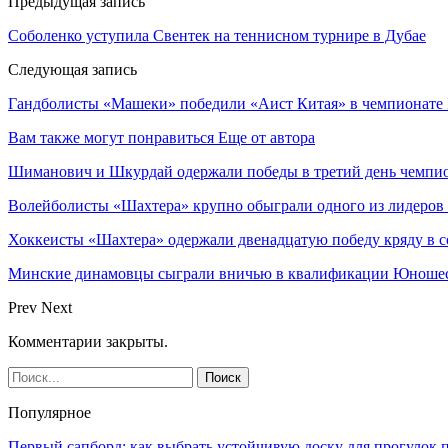
Предыдущая запись
Соболенко уступила Свентек на теннисном турнире в Дубае
Следующая запись
Гандболисты «Машеки» победили «Аист Китая» в чемпионате 
Вам также могут понравиться
Еще от автора
Шиманович и Шкурдай одержали победы в третий день чемпио
Волейболисты «Шахтера» крупно обыграли одного из лидеров
Хоккеисты «Шахтера» одержали двенадцатую победу кряду в с
Минские динамовцы сыграли вничью в квалификации Юноше
Prev
Next
Комментарии закрыты.
Популярное
Первый сапборд: как выбрать устойчивую доску для прогулок 