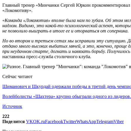
Главный тренер «Минчанки Сергей Юркин прокомментировал ис
«Локомотиву».
«
Команда «Локомотив» вполне была нам по зубам. Об этом мож
надлом. Видимо, это какой-то психологический аспект, которы
не позволило выиграть в итоге ее и оторваться от соперника.
Но во втором и третьем сетах мы исправили эту ситуацию. Да
отдано много высоких выбитых мячей, а это, конечно, проще д
при неудачном старте, догнать и навязать борьбу. Получилось
наставника пресс-служба столичного клуба.
Сейчас читают
Шиманович и Шкурдай одержали победы в третий день чемп
Волейболисты «Шахтера» крупно обыграли одного из лидеро
Источник
222
Поделится
VK
OK.ru
Facebook
Twitter
WhatsApp
Telegram
Viber