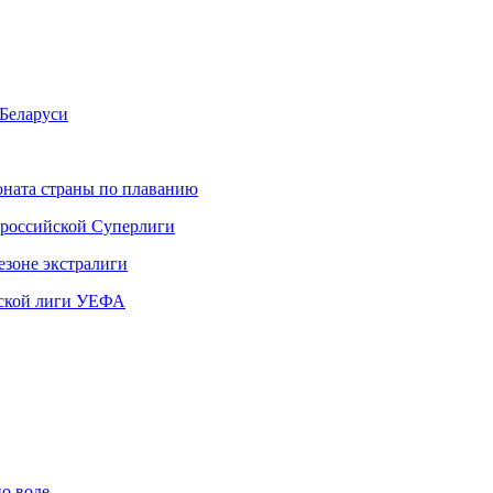
Беларуси
ната страны по плаванию
 российской Суперлиги
езоне экстралиги
ской лиги УЕФА
по воде