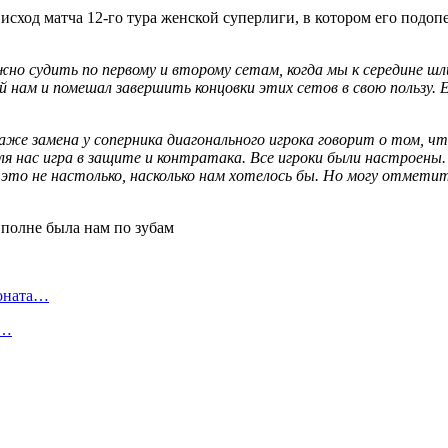
ход матча 12-го тура женской суперлиги, в котором его подоп
но судить по первому и второму сетам, когда мы к середине шл
й нам и помешал завершить концовки этих сетов в свою пользу.
же замена у соперника диагонального игрока говорит о том, чт
ля нас игра в защите и контратака. Все игроки были настроены.
 это не настолько, насколько нам хотелось бы. Но могу отмети
ионата…
в…