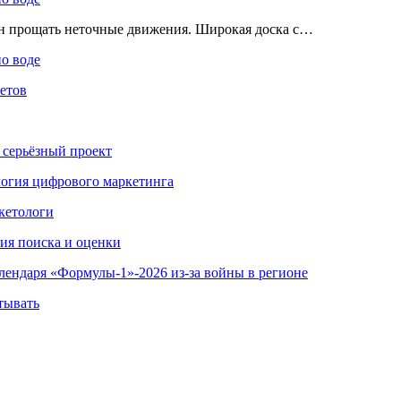
ен прощать неточные движения. Широкая доска с…
по воде
етов
 серьёзный проект
ология цифрового маркетинга
кетологи
гия поиска и оценки
алендаря «Формулы-1»-2026 из-за войны в регионе
тывать