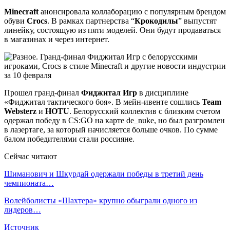
Minecraft
анонсировала коллаборацию с популярным брендом
обуви
Crocs
. В рамках партнерства “
Крокодилы
” выпустят
линейку, состоящую из пяти моделей. Они будут продаваться
в магазинах и через интернет.
Прошел гранд-финал
Фиджитал Игр
в дисциплине
«Фиджитал тактического боя». В мейн-ивенте сошлись
Team
Websterz
и
HOTU
. Белорусский коллектив с близким счетом
одержал победу в CS:GO на карте de_nuke, но был разгромлен
в лазертаге, за который начисляется больше очков. По сумме
балом победителями стали россияне.
Сейчас читают
Шиманович и Шкурдай одержали победы в третий день
чемпионата…
Волейболисты «Шахтера» крупно обыграли одного из
лидеров…
Источник