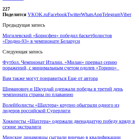
227
Поделится
VK
OK.ru
Facebook
Twitter
WhatsApp
Telegram
Viber
Предыдущая запись
Могилевский «Борисфен» победил баскетболистов
«Гродно-93» в чемпионате Беларуси
Следующая запись
Футбол. Чемпионат Италии. «Милан» прервал серию
поражений, с минимальным счетом одолев «Торино»
Вам также могут понравиться
Еще от автора
Шиманович и Шкурдай одержали победы в третий день
чемпионата страны по плаванию
Волейболисты «Шахтера» крупно обыграли одного из
лидеров российской Суперлиги
Хоккеисты «Шахтера» одержали двенадцатую победу кряду в
сезоне экстралиги
Минские динамовцы сыграли вничью в квалификации