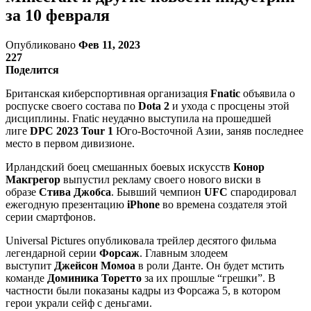
за 10 февраля
Опубликовано
Фев 11, 2023
227
Поделится
Британская киберспортивная организация
Fnatic
объявила о
роспуске своего состава по
Dota 2
и ухода с просцены этой
дисциплины. Fnatic неудачно выступила на прошедшей
лиге
DPC 2023 Tour 1
Юго-Восточной Азии, заняв последнее
место в первом дивизионе.
Ирландский боец смешанных боевых искусств
Конор
Макгрегор
выпустил рекламу своего нового виски в
образе
Стива Джобса
. Бывший чемпион
UFC
спародировал
ежегодную презентацию
iPhone
во времена создателя этой
серии смартфонов.
Universal Pictures опубликовала трейлер десятого фильма
легендарной серии
Форсаж
. Главным злодеем
выступит
Джейсон Момоа
в роли Данте. Он будет мстить
команде
Доминика Торетто
за их прошлые “грешки”. В
частности были показаны кадры из Форсажа 5, в котором
герои украли сейф с деньгами.