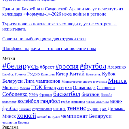
Гран-при Бахрейна и Саудовской Аравии могут исчезнуть из
календаря «Формулы-1»-2026 из-за войны в регионе
Туризм нового поколения: зачем люди едут не смотреть, а
испытывать
Советы по выбору цвета для отделки стен
Шлифовка паркета — это восстановление пола
Метки
#беларусь
#футбол
#россия
#брест
Азаренко
Китай
Кубок
Катар
Гомель
Гродно
Казахстан
Ковальчук
Витебск
Минск
Беларуси
Лига чемпионов
Министерство спорта и туризма
НОК Беларуси
Олимпиада
Могилев
Саснович
Москва
НХЛ
баскетбол
Соболенко
биатлон
борьба
УЕФА
Франция
гандбол
волейбол
мини-
легкая атлетика
гребля
женщины
велоспорт
теннис
спорт
футбол
хк Динамо-
турнир
соревнования
плавание
хоккей
чемпионат Беларуси
Минск
хоккей на траве
чемпионат Европы
Реклама