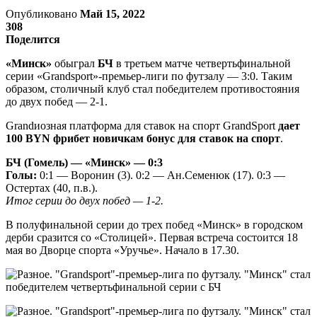
Опубликовано
Май 15, 2022
308
Поделится
«Минск»
обыграл
БЧ
в третьем матче четвертьфинальной
серии «Grandsport»-премьер-лиги по футзалу — 3:0. Таким
образом, столичный клуб стал победителем противостояния
до двух побед — 2-1.
Grandиозная платформа для ставок на спорт GrandSport
дает
100 BYN фрибет новичкам бонус для ставок на спорт
.
БЧ (Гомель) — «Минск» — 0:3
Голы:
0:1 — Воронин (3). 0:2 — Ан.Семенюк (17). 0:3 —
Остертах (40, п.в.).
Итог серии до двух побед — 1-2.
В полуфинальной серии до трех побед «Минск» в городском
дерби сразится со «Столицей». Первая встреча состоится 18
мая во Дворце спорта «Уручье». Начало в 17.30.