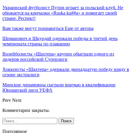
Украинский футболист Путин играет за польский клуб. Не
обижается на кричалки «Ruska ku##a» и помогает своей
стране. Респект!
Вам также могут понравиться
Еще от автора
Шиманович и Шкурдай одержали победы в третий день
чемпионата страны по плаванию
Волейболисты «Шахтера» крупно обыграли одного из
лидеров российской Суперлиги
Хоккеисты «Шахтера» одержали двенадцатую победу кряду в
сезоне экстралиги
Минские динамовцы сыграли вничью в квалификации
Юношеской лиги УЕФА
Prev
Next
Комментарии закрыты.
Популярное