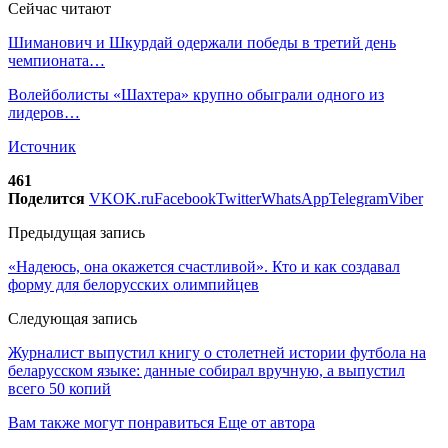
Сейчас читают
Шиманович и Шкурдай одержали победы в третий день
чемпионата…
Волейболисты «Шахтера» крупно обыграли одного из
лидеров…
Источник
461
Поделится
VK
OK.ru
Facebook
Twitter
WhatsApp
Telegram
Viber
Предыдущая запись
«Надеюсь, она окажется счастливой». Кто и как создавал
форму для белорусских олимпийцев
Следующая запись
Журналист выпустил книгу о столетней истории футбола на
беларусском языке: данные собирал вручную, а выпустил
всего 50 копий
Вам также могут понравиться
Еще от автора