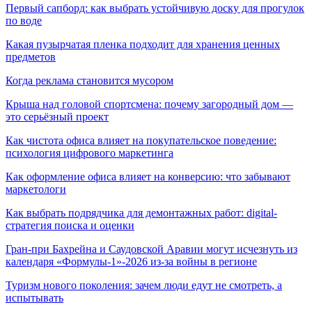
Первый сапборд: как выбрать устойчивую доску для прогулок
по воде
Какая пузырчатая пленка подходит для хранения ценных
предметов
Когда реклама становится мусором
Крыша над головой спортсмена: почему загородный дом —
это серьёзный проект
Как чистота офиса влияет на покупательское поведение:
психология цифрового маркетинга
Как оформление офиса влияет на конверсию: что забывают
маркетологи
Как выбрать подрядчика для демонтажных работ: digital-
стратегия поиска и оценки
Гран-при Бахрейна и Саудовской Аравии могут исчезнуть из
календаря «Формулы-1»-2026 из-за войны в регионе
Туризм нового поколения: зачем люди едут не смотреть, а
испытывать