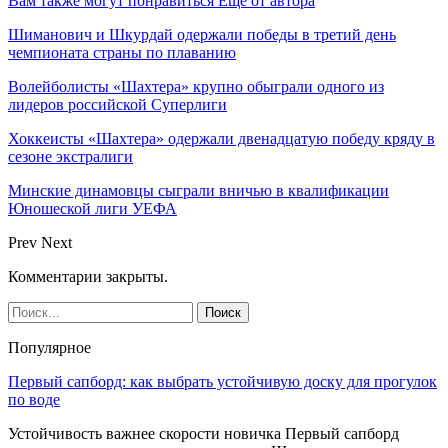
Вам также могут понравиться
Еще от автора
Шиманович и Шкурдай одержали победы в третий день
чемпионата страны по плаванию
Волейболисты «Шахтера» крупно обыграли одного из
лидеров российской Суперлиги
Хоккеисты «Шахтера» одержали двенадцатую победу кряду в
сезоне экстралиги
Минские динамовцы сыграли вничью в квалификации
Юношеской лиги УЕФА
Prev
Next
Комментарии закрыты.
Популярное
Первый сапборд: как выбрать устойчивую доску для прогулок
по воде
Устойчивость важнее скорости новичка Первый сапборд