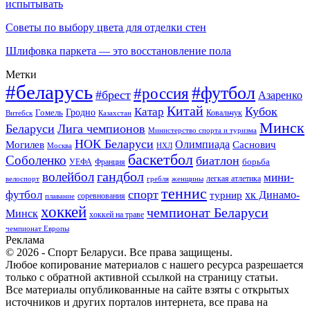
испытывать
Советы по выбору цвета для отделки стен
Шлифовка паркета — это восстановление пола
Метки
#беларусь
#футбол
#россия
#брест
Азаренко
Китай
Кубок
Катар
Гомель
Гродно
Казахстан
Ковальчук
Витебск
Минск
Беларуси
Лига чемпионов
Министерство спорта и туризма
НОК Беларуси
Олимпиада
Могилев
Саснович
Москва
НХЛ
баскетбол
Соболенко
биатлон
борьба
УЕФА
Франция
гандбол
волейбол
мини-
легкая атлетика
гребля
женщины
велоспорт
теннис
спорт
футбол
хк Динамо-
турнир
соревнования
плавание
хоккей
чемпионат Беларуси
Минск
хоккей на траве
чемпионат Европы
Реклама
© 2026 - Спорт Беларуси. Все права защищены.
Любое копирование материалов с нашего ресурса разрешается
только с обратной активной ссылкой на страницу статьи.
Все материалы опубликованные на сайте взяты с открытых
источников и других порталов интернета, все права на