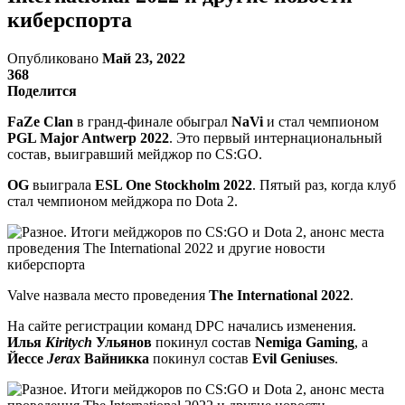
киберспорта
Опубликовано
Май 23, 2022
368
Поделится
FaZe Clan
в гранд-финале обыграл
NaVi
и стал чемпионом
PGL Major Antwerp 2022
. Это первый интернациональный
состав, выигравший мейджор по CS:GO.
OG
выиграла
ESL One Stockholm 2022
. Пятый раз, когда клуб
стал чемпионом мейджора по Dota 2.
Valve назвала место проведения
The International 2022
.
На сайте регистрации команд DPC начались изменения.
Илья
Kiritych
Ульянов
покинул состав
Nemiga
Gaming
, а
Йессе
Jerax
Вайникка
покинул состав
Evil Geniuses
.