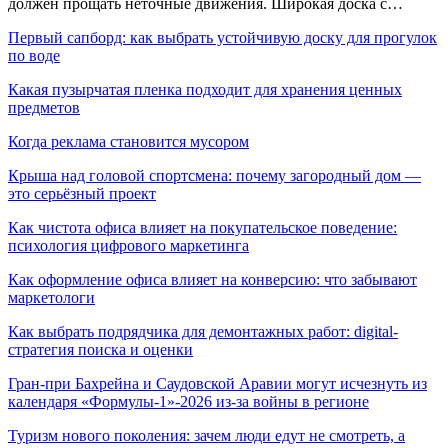
должен прощать неточные движения. Широкая доска с…
Первый сапборд: как выбрать устойчивую доску для прогулок
по воде
Какая пузырчатая пленка подходит для хранения ценных
предметов
Когда реклама становится мусором
Крыша над головой спортсмена: почему загородный дом —
это серьёзный проект
Как чистота офиса влияет на покупательское поведение:
психология цифрового маркетинга
Как оформление офиса влияет на конверсию: что забывают
маркетологи
Как выбрать подрядчика для демонтажных работ: digital-
стратегия поиска и оценки
Гран-при Бахрейна и Саудовской Аравии могут исчезнуть из
календаря «Формулы-1»-2026 из-за войны в регионе
Туризм нового поколения: зачем люди едут не смотреть, а