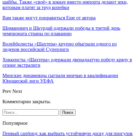
шайбы. Также «своё» в хоккее вместо импорта делают зеки,
которым платят за труд копейки
Вам также могут понравиться
Еще от автора
Шиманович и Шкурдай одержали победы в третий день
чемпионата страны по плаванию
Волейболисты «Шахтера» крупно обыграли одного из
лидеров российской Суперлиги
Хоккеисты «Шахтера» одержали двенадцатую победу кряду в
сезоне экстралиги
Минские динамовцы сыграли вничью в квалификации
Юношеской лиги УЕФА
Prev
Next
Комментарии закрыты.
Популярное
Первый сапборд: как выбрать устойчивую доску для прогулок