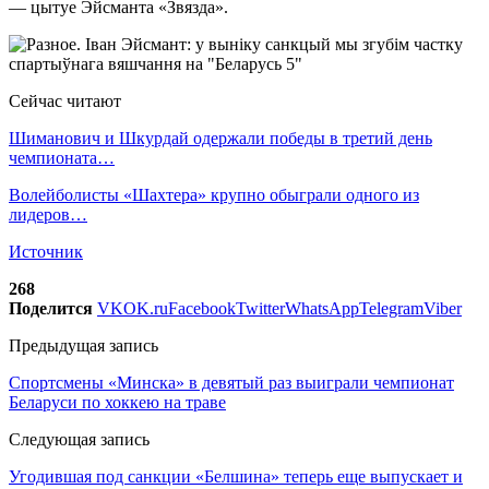
— цытуе Эйсманта «Звязда».
Сейчас читают
Шиманович и Шкурдай одержали победы в третий день
чемпионата…
Волейболисты «Шахтера» крупно обыграли одного из
лидеров…
Источник
268
Поделится
VK
OK.ru
Facebook
Twitter
WhatsApp
Telegram
Viber
Предыдущая запись
Спортсмены «Минска» в девятый раз выиграли чемпионат
Беларуси по хоккею на траве
Следующая запись
Угодившая под санкции «Белшина» теперь еще выпускает и