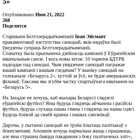
5»
Опубликовано
Июн 21, 2022
268
Поделится
Старшыня Белтэлерадыёкампаніi
Іван Эйсмант
пракаментаваў наступствы санкцый, якія нядаўна былі
ўведзены супраць Белтэлерадыёкампаніі.
Спачатку была прыпынена дзейнасць кампаніі ў Еўрапейскім
вяшчальным саюзе. І вось новы віток: 10 чэрвеня БДТРК
падпадае пад санкцыі. Чым увядзенне санкцый пагражае
вашай кампаніі і вашым гледачам? У выніку санкцый на
тэлеканале «Беларусь 2», хутчэй за ўсё, не будзе амерыканскіх
фільмаў. Таксама мы згубім частку спартыўнага вяшчання на
«Беларусь 5».
На Захадзе не хочуць, каб жыхары Беларусі глядзелі
еўрапейскі футбол? Яны будуць глядзець айчынны і расійскі
футбол, будуць слухаць нашы гімны і глядзець на нашы сцягі.
Будуць бліжэй да сваёй краіны і нашых саюзнікаў.
Дарэчы, у пытанні санкцый не трэба блытаць палітыкаў з
бізнесменамі. Апошнія хочуць нармальна жыць і працаваць,
але яны страшна баяцца пакарання з боку палітычных эліт»,