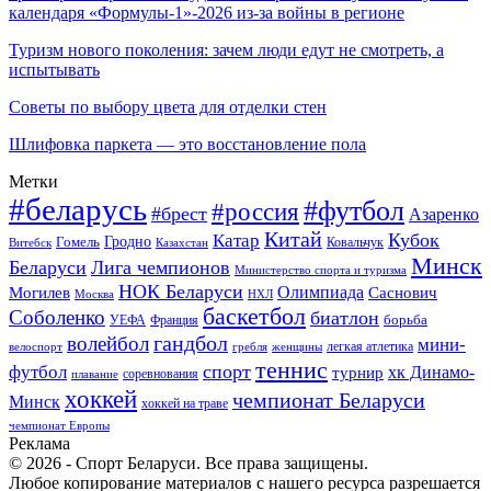
календаря «Формулы-1»-2026 из-за войны в регионе
Туризм нового поколения: зачем люди едут не смотреть, а
испытывать
Советы по выбору цвета для отделки стен
Шлифовка паркета — это восстановление пола
Метки
#беларусь
#футбол
#россия
#брест
Азаренко
Китай
Кубок
Катар
Гомель
Гродно
Казахстан
Ковальчук
Витебск
Минск
Беларуси
Лига чемпионов
Министерство спорта и туризма
НОК Беларуси
Олимпиада
Могилев
Саснович
Москва
НХЛ
баскетбол
Соболенко
биатлон
борьба
УЕФА
Франция
гандбол
волейбол
мини-
легкая атлетика
гребля
женщины
велоспорт
теннис
спорт
футбол
хк Динамо-
турнир
соревнования
плавание
хоккей
чемпионат Беларуси
Минск
хоккей на траве
чемпионат Европы
Реклама
© 2026 - Спорт Беларуси. Все права защищены.
Любое копирование материалов с нашего ресурса разрешается