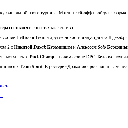
у финальной части турнира. Матчи плей-офф пройдут в формате b
ера состоялся в соцсетях коллектива.
ota 2 с
Никитой
Daxak
Кузьминым
и
Алексеем
Solo
Березины
т выступать за
PuckChamp
в новом сезоне DPC. Белорус появилс
динился к
Team Spirit
. В ростере «Драконов» россиянин замени
ионата…
в…