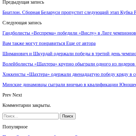
Предыдущая запись
Биатлон. Сборная Беларуси пропустит следующий этап Кубка 
Следующая запись
Гандболисты «Веспрема» победили «Вислу» в Лиге чемпионов
Вам также могут понравиться
Еще от автора
Шиманович и Шкурдай одержали победы в третий день чемпио
Волейболисты «Шахтера» крупно обыграли одного из лидеров
Хоккеисты «Шахтера» одержали двенадцатую победу кряду в с
Минские динамовцы сыграли вничью в квалификации Юноше
Prev
Next
Комментарии закрыты.
Популярное