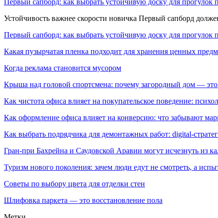
Первый сапборд: как выбрать устойчивую доску для прогулок 
Устойчивость важнее скорости новичка Первый сапборд долж
Первый сапборд: как выбрать устойчивую доску для прогулок 
Какая пузырчатая пленка подходит для хранения ценных предм
Когда реклама становится мусором
Крыша над головой спортсмена: почему загородный дом — это
Как чистота офиса влияет на покупательское поведение: псих
Как оформление офиса влияет на конверсию: что забывают мар
Как выбрать подрядчика для демонтажных работ: digital-страте
Гран-при Бахрейна и Саудовской Аравии могут исчезнуть из к
Туризм нового поколения: зачем люди едут не смотреть, а испы
Советы по выбору цвета для отделки стен
Шлифовка паркета — это восстановление пола
Метки