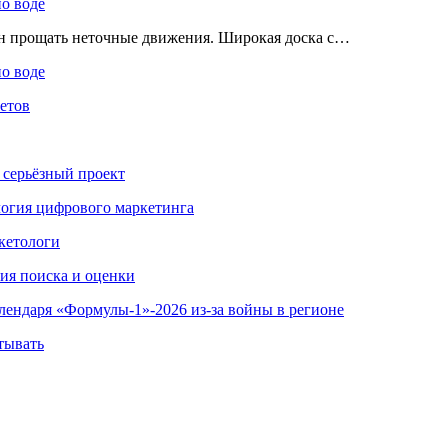
по воде
ен прощать неточные движения. Широкая доска с…
по воде
етов
 серьёзный проект
ология цифрового маркетинга
кетологи
гия поиска и оценки
алендаря «Формулы-1»-2026 из-за войны в регионе
тывать