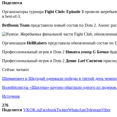
Поделится
Организаторы турнира
Fight Club: Episode 3
провели жеребьевк
в best-of-3.
BetBoom Team
представила новый состав по Dota 2. Анонс рост
Организация
HellRaisers
представила обновленный состав по D
Профессиональный игрок в Dota 2
Никита
young G
Бочко
буде
Профессиональный игрок в Dota 2
Денис
Larl
Сигитов
присое
Сейчас читают
Шиманович и Шкурдай одержали победы в третий день чемп
Волейболисты «Шахтера» крупно обыграли одного из лидеро
Источник
276
Поделится
VK
OK.ru
Facebook
Twitter
WhatsApp
Telegram
Viber