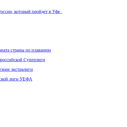
России, который пройдет в Уфе
ната страны по плаванию
 российской Суперлиги
езоне экстралиги
ской лиги УЕФА