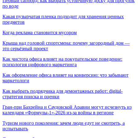
Первый сапборд: как выбрать устойчивую доску для прогулок
по воде
Какая пузырчатая пленка подходит для хранения ценных
предметов
Когда реклама становится мусором
Крыша над головой спортсмена: почему загородный дом —
это серьёзный проект
Как чистота офиса влияет на покупательское поведение:
психология цифрового маркетинга
Как оформление офиса влияет на конверсию: что забывают
маркетологи
Как выбрать подрядчика для демонтажных работ: digital-
стратегия поиска и оценки
Гран-при Бахрейна и Саудовской Аравии могут исчезнуть из
календаря «Формулы-1»-2026 из-за войны в регионе
Туризм нового поколения: зачем люди едут не смотреть, а
испытывать