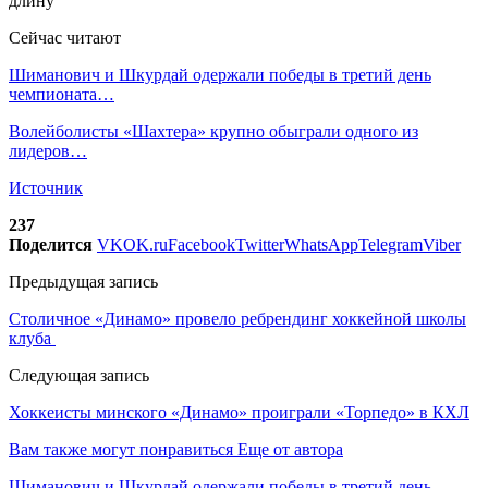
Сейчас читают
Шиманович и Шкурдай одержали победы в третий день
чемпионата…
Волейболисты «Шахтера» крупно обыграли одного из
лидеров…
Источник
237
Поделится
VK
OK.ru
Facebook
Twitter
WhatsApp
Telegram
Viber
Предыдущая запись
Столичное «Динамо» провело ребрендинг хоккейной школы
клуба
Следующая запись
Хоккеисты минского «Динамо» проиграли «Торпедо» в КХЛ
Вам также могут понравиться
Еще от автора
Шиманович и Шкурдай одержали победы в третий день