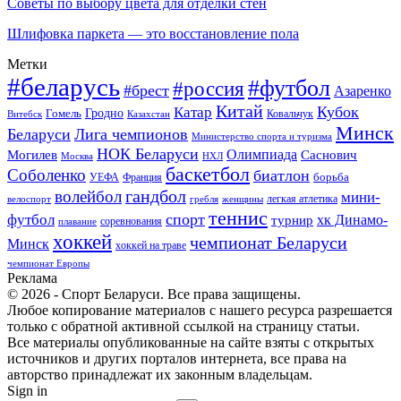
Советы по выбору цвета для отделки стен
Шлифовка паркета — это восстановление пола
Метки
#беларусь
#футбол
#россия
#брест
Азаренко
Китай
Кубок
Катар
Гомель
Гродно
Казахстан
Ковальчук
Витебск
Минск
Беларуси
Лига чемпионов
Министерство спорта и туризма
НОК Беларуси
Олимпиада
Могилев
Саснович
Москва
НХЛ
баскетбол
Соболенко
биатлон
борьба
УЕФА
Франция
гандбол
волейбол
мини-
легкая атлетика
гребля
женщины
велоспорт
теннис
спорт
футбол
хк Динамо-
турнир
соревнования
плавание
хоккей
чемпионат Беларуси
Минск
хоккей на траве
чемпионат Европы
Реклама
© 2026 - Спорт Беларуси. Все права защищены.
Любое копирование материалов с нашего ресурса разрешается
только с обратной активной ссылкой на страницу статьи.
Все материалы опубликованные на сайте взяты с открытых
источников и других порталов интернета, все права на
авторство принадлежат их законным владельцам.
Sign in