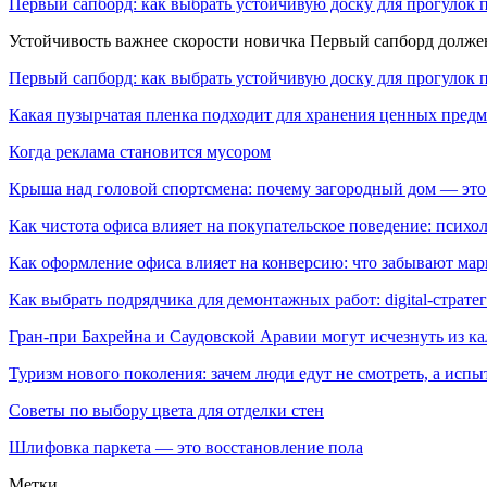
Первый сапборд: как выбрать устойчивую доску для прогулок 
Устойчивость важнее скорости новичка Первый сапборд долж
Первый сапборд: как выбрать устойчивую доску для прогулок 
Какая пузырчатая пленка подходит для хранения ценных предм
Когда реклама становится мусором
Крыша над головой спортсмена: почему загородный дом — это
Как чистота офиса влияет на покупательское поведение: псих
Как оформление офиса влияет на конверсию: что забывают мар
Как выбрать подрядчика для демонтажных работ: digital-страте
Гран-при Бахрейна и Саудовской Аравии могут исчезнуть из к
Туризм нового поколения: зачем люди едут не смотреть, а испы
Советы по выбору цвета для отделки стен
Шлифовка паркета — это восстановление пола
Метки