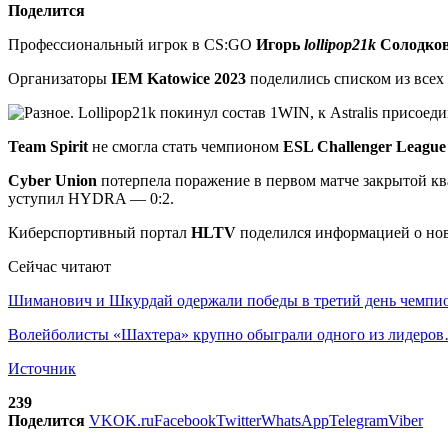
Поделится
Профессиональный игрок в CS:GO
Игорь
lollipop21k
Солодко
Организаторы
IEM Katowice 2023
поделились списком из всех
Team Spirit
не смогла стать чемпионом
ESL Challenger League
Cyber Union
потерпела поражение в первом матче закрытой к
уступил HYDRA — 0:2.
Киберспортивный портал
HLTV
поделился информацией о но
Сейчас читают
Шиманович и Шкурдай одержали победы в третий день чемп
Волейболисты «Шахтера» крупно обыграли одного из лидеро
Источник
239
Поделится
VK
OK.ru
Facebook
Twitter
WhatsApp
Telegram
Viber