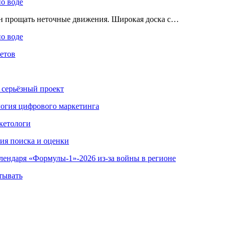
по воде
ен прощать неточные движения. Широкая доска с…
по воде
етов
 серьёзный проект
ология цифрового маркетинга
кетологи
гия поиска и оценки
алендаря «Формулы-1»-2026 из-за войны в регионе
тывать