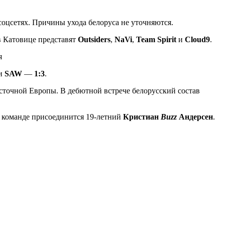
соцсетях. Причины ухода белоруса не уточняются.
в Катовице представят
Outsiders
,
NaVi
,
Team Spirit
и
Cloud9
.
ли
SAW
—
1:3
.
сточной Европы. В дебютной встрече белорусский состав
 к команде присоединится 19-летний
Кристиан
Buzz
Андерсен
.