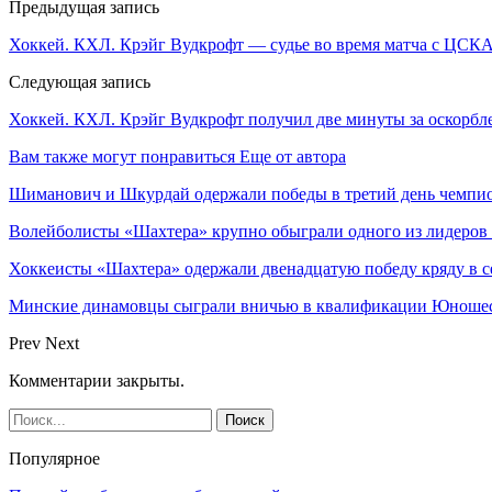
Предыдущая запись
Хоккей. КХЛ. Крэйг Вудкрофт — судье во время матча с ЦСКА
Следующая запись
Хоккей. КХЛ. Крэйг Вудкрофт получил две минуты за оскорб
Вам также могут понравиться
Еще от автора
Шиманович и Шкурдай одержали победы в третий день чемпио
Волейболисты «Шахтера» крупно обыграли одного из лидеров
Хоккеисты «Шахтера» одержали двенадцатую победу кряду в с
Минские динамовцы сыграли вничью в квалификации Юноше
Prev
Next
Комментарии закрыты.
Популярное