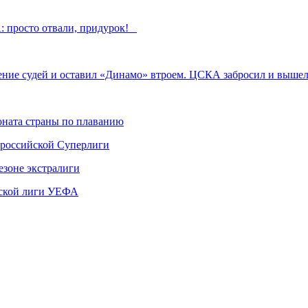
: просто отвали, придурок!
ление судей и оставил «Динамо» втроем. ЦСКА забросил и выш
ната страны по плаванию
 российской Суперлиги
езоне экстралиги
ской лиги УЕФА