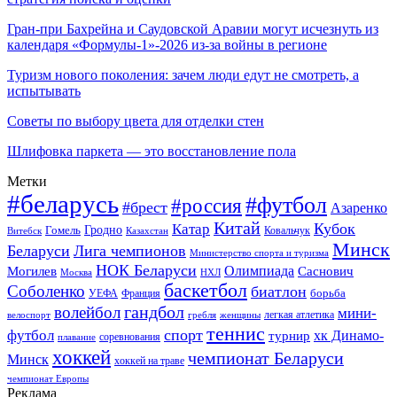
Гран-при Бахрейна и Саудовской Аравии могут исчезнуть из
календаря «Формулы-1»-2026 из-за войны в регионе
Туризм нового поколения: зачем люди едут не смотреть, а
испытывать
Советы по выбору цвета для отделки стен
Шлифовка паркета — это восстановление пола
Метки
#беларусь
#футбол
#россия
#брест
Азаренко
Китай
Кубок
Катар
Гомель
Гродно
Казахстан
Ковальчук
Витебск
Минск
Беларуси
Лига чемпионов
Министерство спорта и туризма
НОК Беларуси
Олимпиада
Могилев
Саснович
Москва
НХЛ
баскетбол
Соболенко
биатлон
борьба
УЕФА
Франция
гандбол
волейбол
мини-
легкая атлетика
гребля
женщины
велоспорт
теннис
спорт
футбол
хк Динамо-
турнир
соревнования
плавание
хоккей
чемпионат Беларуси
Минск
хоккей на траве
чемпионат Европы
Реклама