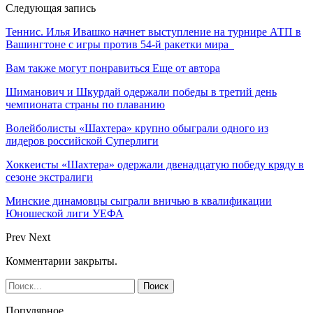
Следующая запись
Теннис. Илья Ивашко начнет выступление на турнире АТП в
Вашингтоне с игры против 54-й ракетки мира
Вам также могут понравиться
Еще от автора
Шиманович и Шкурдай одержали победы в третий день
чемпионата страны по плаванию
Волейболисты «Шахтера» крупно обыграли одного из
лидеров российской Суперлиги
Хоккеисты «Шахтера» одержали двенадцатую победу кряду в
сезоне экстралиги
Минские динамовцы сыграли вничью в квалификации
Юношеской лиги УЕФА
Prev
Next
Комментарии закрыты.
Популярное