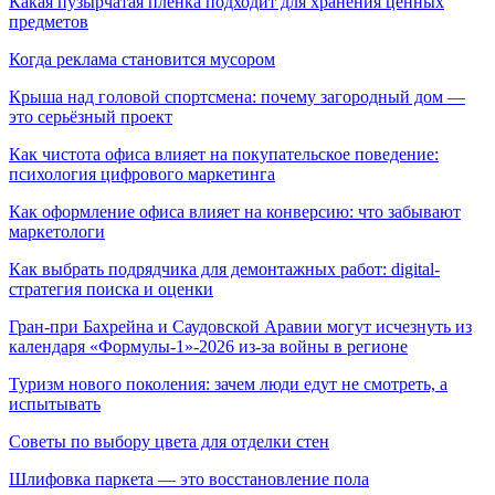
Какая пузырчатая пленка подходит для хранения ценных
предметов
Когда реклама становится мусором
Крыша над головой спортсмена: почему загородный дом —
это серьёзный проект
Как чистота офиса влияет на покупательское поведение:
психология цифрового маркетинга
Как оформление офиса влияет на конверсию: что забывают
маркетологи
Как выбрать подрядчика для демонтажных работ: digital-
стратегия поиска и оценки
Гран-при Бахрейна и Саудовской Аравии могут исчезнуть из
календаря «Формулы-1»-2026 из-за войны в регионе
Туризм нового поколения: зачем люди едут не смотреть, а
испытывать
Советы по выбору цвета для отделки стен
Шлифовка паркета — это восстановление пола