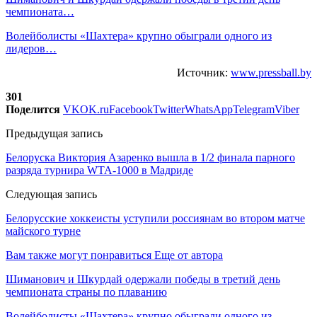
чемпионата…
Волейболисты «Шахтера» крупно обыграли одного из
лидеров…
Источник:
www.pressball.by
301
Поделится
VK
OK.ru
Facebook
Twitter
WhatsApp
Telegram
Viber
Предыдущая запись
Белоруска Виктория Азаренко вышла в 1/2 финала парного
разряда турнира WTA-1000 в Мадриде
Следующая запись
Белорусские хоккеисты уступили россиянам во втором матче
майского турне
Вам также могут понравиться
Еще от автора
Шиманович и Шкурдай одержали победы в третий день
чемпионата страны по плаванию
Волейболисты «Шахтера» крупно обыграли одного из