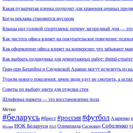
Какая пузырчатая пленка подходит для хранения ценных предм
Когда реклама становится мусором
Крыша над головой спортсмена: почему загородный дом — это
Как чистота офиса влияет на покупательское поведение: псих
Как оформление офиса влияет на конверсию: что забывают мар
Как выбрать подрядчика для демонтажных работ: digital-страте
Гран-при Бахрейна и Саудовской Аравии могут исчезнуть из к
Туризм нового поколения: зачем люди едут не смотреть, а испы
Советы по выбору цвета для отделки стен
Шлифовка паркета — это восстановление пола
Метки
#беларусь
#футбол
#россия
#брест
Азаренко
В
Соболенко
НОК Беларуси
Олимпиада
Саснович
У
Москва
НХЛ