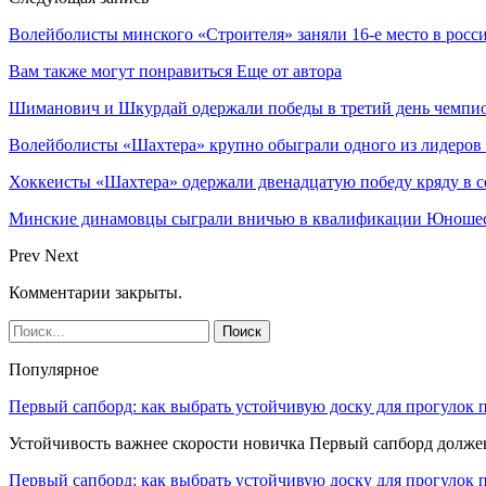
Волейболисты минского «Строителя» заняли 16-е место в росс
Вам также могут понравиться
Еще от автора
Шиманович и Шкурдай одержали победы в третий день чемпио
Волейболисты «Шахтера» крупно обыграли одного из лидеров
Хоккеисты «Шахтера» одержали двенадцатую победу кряду в с
Минские динамовцы сыграли вничью в квалификации Юноше
Prev
Next
Комментарии закрыты.
Популярное
Первый сапборд: как выбрать устойчивую доску для прогулок 
Устойчивость важнее скорости новичка Первый сапборд долж
Первый сапборд: как выбрать устойчивую доску для прогулок 