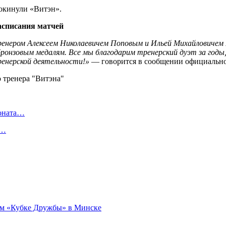
окинули «Витэн».
асписания матчей
нером Алексеем Николаевичем Поповым и Ильей Михайловичем Гу
онзовым медалям. Все мы благодарим тренерский дуэт за годы
ренерской деятельности!»
— говорится в сообщении официально
ионата…
в…
ном «Кубке Дружбы» в Минске