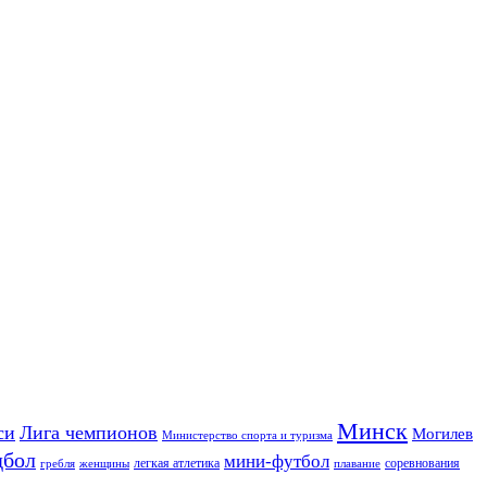
Минск
си
Лига чемпионов
Могилев
Министерство спорта и туризма
дбол
мини-футбол
легкая атлетика
соревнования
гребля
женщины
плавание