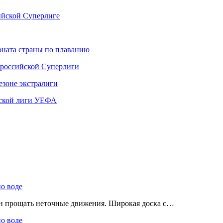
ийской Суперлиге
ната страны по плаванию
 российской Суперлиги
езоне экстралиги
ской лиги УЕФА
по воде
ен прощать неточные движения. Широкая доска с…
по воде