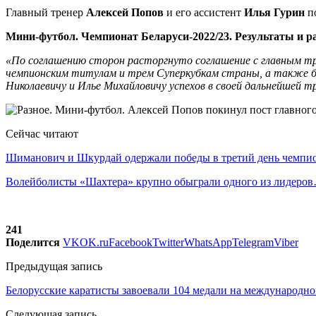
Главный тренер
Алексей Попов
и его ассистент
Илья Гурин
п
Мини-футбол. Чемпионат Беларуси-2022/23. Результаты и р
«По соглашению сторон расторгнуто соглашение с главным тре
чемпионским титулам и трем Суперкубкам страны, а также бр
Николаевичу и Илье Михайловичу успехов в своей дальнейшей т
Сейчас читают
Шиманович и Шкурдай одержали победы в третий день чемп
Волейболисты «Шахтера» крупно обыграли одного из лидеро
241
Поделится
VK
OK.ru
Facebook
Twitter
WhatsApp
Telegram
Viber
Предыдущая запись
Белорусские каратисты завоевали 104 медали на международ
Следующая запись