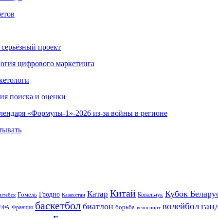
етов
 серьёзный проект
ология цифрового маркетинга
кетологи
гия поиска и оценки
алендаря «Формулы-1»-2026 из-за войны в регионе
тывать
Китай
Кубок Белару
Катар
Гомель
Гродно
Казахстан
Ковальчук
итебск
баскетбол
ган
волейбол
биатлон
борьба
ЕФА
Франция
велоспорт