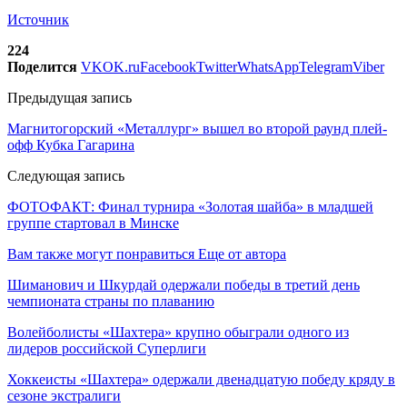
Источник
224
Поделится
VK
OK.ru
Facebook
Twitter
WhatsApp
Telegram
Viber
Предыдущая запись
Магнитогорский «Металлург» вышел во второй раунд плей-
офф Кубка Гагарина
Следующая запись
ФОТОФАКТ: Финал турнира «Золотая шайба» в младшей
группе стартовал в Минске
Вам также могут понравиться
Еще от автора
Шиманович и Шкурдай одержали победы в третий день
чемпионата страны по плаванию
Волейболисты «Шахтера» крупно обыграли одного из
лидеров российской Суперлиги
Хоккеисты «Шахтера» одержали двенадцатую победу кряду в
сезоне экстралиги