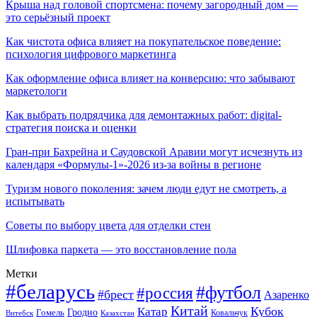
Крыша над головой спортсмена: почему загородный дом —
это серьёзный проект
Как чистота офиса влияет на покупательское поведение:
психология цифрового маркетинга
Как оформление офиса влияет на конверсию: что забывают
маркетологи
Как выбрать подрядчика для демонтажных работ: digital-
стратегия поиска и оценки
Гран-при Бахрейна и Саудовской Аравии могут исчезнуть из
календаря «Формулы-1»-2026 из-за войны в регионе
Туризм нового поколения: зачем люди едут не смотреть, а
испытывать
Советы по выбору цвета для отделки стен
Шлифовка паркета — это восстановление пола
Метки
#беларусь
#футбол
#россия
#брест
Азаренко
Китай
Кубок
Катар
Гомель
Гродно
Казахстан
Ковальчук
Витебск