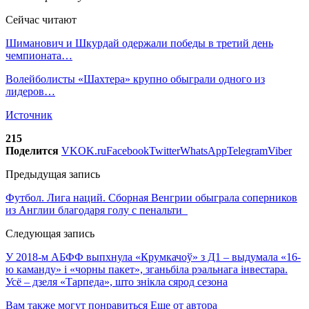
Сейчас читают
Шиманович и Шкурдай одержали победы в третий день
чемпионата…
Волейболисты «Шахтера» крупно обыграли одного из
лидеров…
Источник
215
Поделится
VK
OK.ru
Facebook
Twitter
WhatsApp
Telegram
Viber
Предыдущая запись
Футбол. Лига наций. Сборная Венгрии обыграла соперников
из Англии благодаря голу с пенальти
Следующая запись
У 2018-м АБФФ выпхнула «Крумкачоў» з Д1 – выдумала «16-
ю каманду» i «чорны пакет», зганьбiла рэальнага iнвестара.
Усё – дзеля «Тарпеда», што знiкла сярод сезона
Вам также могут понравиться
Еще от автора