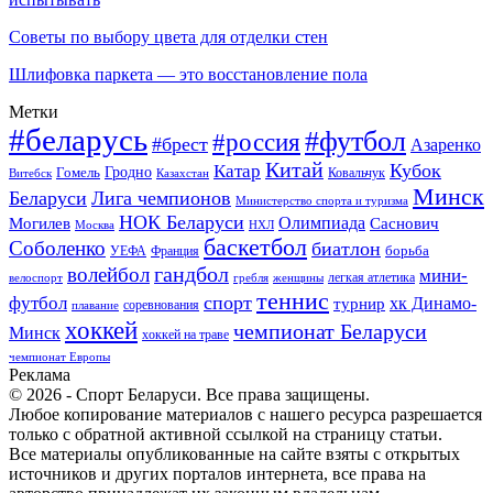
Советы по выбору цвета для отделки стен
Шлифовка паркета — это восстановление пола
Метки
#беларусь
#футбол
#россия
#брест
Азаренко
Китай
Кубок
Катар
Гомель
Гродно
Казахстан
Ковальчук
Витебск
Минск
Беларуси
Лига чемпионов
Министерство спорта и туризма
НОК Беларуси
Олимпиада
Могилев
Саснович
Москва
НХЛ
баскетбол
Соболенко
биатлон
борьба
УЕФА
Франция
гандбол
волейбол
мини-
легкая атлетика
гребля
женщины
велоспорт
теннис
спорт
футбол
хк Динамо-
турнир
соревнования
плавание
хоккей
чемпионат Беларуси
Минск
хоккей на траве
чемпионат Европы
Реклама
© 2026 - Спорт Беларуси. Все права защищены.
Любое копирование материалов с нашего ресурса разрешается
только с обратной активной ссылкой на страницу статьи.
Все материалы опубликованные на сайте взяты с открытых
источников и других порталов интернета, все права на