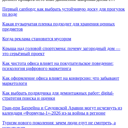
Первый сапборд: как выбрать устойчивую доску для прогулок
по воде
Какая пузырчатая пленка подходит для хранения ценных
предметов
Когда реклама становится мусором
Крыша над головой спортсмена: почему загородный дом —
это серьёзный проект
Как чистота офиса влияет на покупательское поведение:
психология цифрового маркетинга
Как оформление офиса влияет на конверсию: что забывают
маркетологи
Как выбрать подрядчика для демонтажных работ: digital-
стратегия поиска и оценки
Гран-при Бахрейна и Саудовской Аравии могут исчезнуть из
календаря «Формулы-1»-2026 из-за войны в регионе
Туризм нового поколения: зачем люди едут не смотреть, а
испытывать