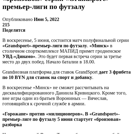
премьер-лиги по футзалу
Опубликовано
Июн 5, 2022
215
Поделится
В воскресенье, 5 июня, состоится матч полуфинальной серии
«Grandsport»-премьер-лиги по футзалу
.
«Минск»
в
столичном спорткомплексе МАПИД примет гродненское
УВД-«Динамо»
. Это будет первая встреча серии за третье
место до двух побед. Начало баталии в 18.00.
Grandиозная платформа для ставок GrandSport
дает 3 фрибета
по 10 BYN для ставок на спорт и добавку
.
В воскресенье «Минск» не сможет рассчитывать на
дисквалифицированного Даниила Кривицкого. Кроме того,
вне игры один из братьев Ворониных — Вячеслав,
готовящийся к срочной службе в армии.
«Горожане» против «милиционеров». В «Grandsport»-
премьер-лиге по футзалу 5 июня стартует «бронзовая»
разборка