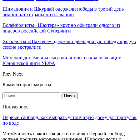
Шиманович и Шкурдай одержали победы в третий день
чемпионата страны по плаванию
Волейболисты «Шахтера» крупно обыграли одного из
лидеров российской Суперлиги
Хоккеисты «Шахтера» одержали двенадцатую победу кряду в
сезоне экстралиги
Минские динамовцы сыграли вничью в квалификации
Юношеской лиги УЕФА
Prev
Next
Комментарии закрыты.
Популярное
Первый сапборд: как выбрать устойчивую доску для прогулок
по воде
Устойчивость важнее скорости новичка Первый сапборд
должен прощать неточные движения. Широкая доска с…