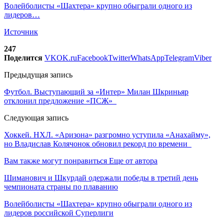
Волейболисты «Шахтера» крупно обыграли одного из
лидеров…
Источник
247
Поделится
VK
OK.ru
Facebook
Twitter
WhatsApp
Telegram
Viber
Предыдущая запись
Футбол. Выступающий за «Интер» Милан Шкриньяр
отклонил предложение «ПСЖ»
Следующая запись
Хоккей. НХЛ. «Аризона» разгромно уступила «Анахайму»,
но Владислав Колячонок обновил рекорд по времени
Вам также могут понравиться
Еще от автора
Шиманович и Шкурдай одержали победы в третий день
чемпионата страны по плаванию
Волейболисты «Шахтера» крупно обыграли одного из
лидеров российской Суперлиги