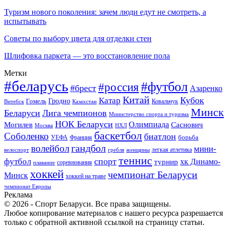
Туризм нового поколения: зачем люди едут не смотреть, а
испытывать
Советы по выбору цвета для отделки стен
Шлифовка паркета — это восстановление пола
Метки
#беларусь
#футбол
#россия
#брест
Азаренко
Китай
Кубок
Катар
Гомель
Гродно
Казахстан
Ковальчук
Витебск
Минск
Беларуси
Лига чемпионов
Министерство спорта и туризма
НОК Беларуси
Олимпиада
Могилев
Саснович
Москва
НХЛ
баскетбол
Соболенко
биатлон
борьба
УЕФА
Франция
гандбол
волейбол
мини-
легкая атлетика
гребля
женщины
велоспорт
теннис
спорт
футбол
хк Динамо-
турнир
соревнования
плавание
хоккей
чемпионат Беларуси
Минск
хоккей на траве
чемпионат Европы
Реклама
© 2026 - Спорт Беларуси. Все права защищены.
Любое копирование материалов с нашего ресурса разрешается
только с обратной активной ссылкой на страницу статьи.