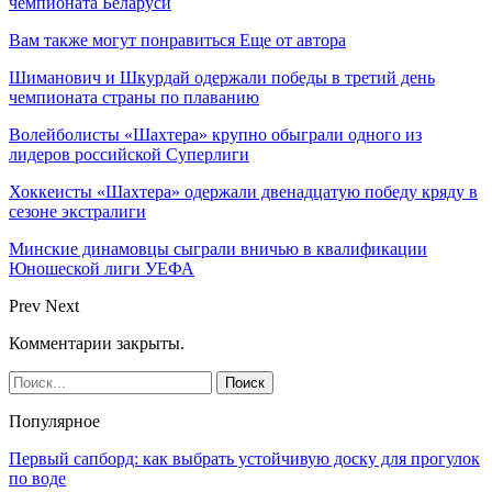
чемпионата Беларуси
Вам также могут понравиться
Еще от автора
Шиманович и Шкурдай одержали победы в третий день
чемпионата страны по плаванию
Волейболисты «Шахтера» крупно обыграли одного из
лидеров российской Суперлиги
Хоккеисты «Шахтера» одержали двенадцатую победу кряду в
сезоне экстралиги
Минские динамовцы сыграли вничью в квалификации
Юношеской лиги УЕФА
Prev
Next
Комментарии закрыты.
Популярное
Первый сапборд: как выбрать устойчивую доску для прогулок
по воде