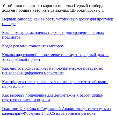
Устойчивость важнее скорости новичка Первый сапборд
должен прощать неточные движения. Широкая доска с…
Первый сапборд: как выбрать устойчивую доску для прогулок
по воде
Какая пузырчатая пленка подходит для хранения ценных
предметов
Когда реклама становится мусором
Крыша над головой спортсмена: почему загородный дом —
это серьёзный проект
Как чистота офиса влияет на покупательское поведение:
психология цифрового маркетинга
Как оформление офиса влияет на конверсию: что забывают
маркетологи
Как выбрать подрядчика для демонтажных работ: digital-
стратегия поиска и оценки
Гран-при Бахрейна и Саудовской Аравии могут исчезнуть из
календаря «Формулы-1»-2026 из-за войны в регионе