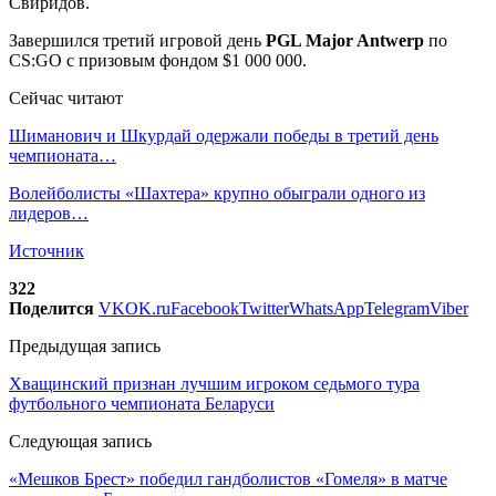
Свиридов.
Завершился третий игровой день
PGL Major Antwerp
по
CS:GO с призовым фондом $1 000 000.
Сейчас читают
Шиманович и Шкурдай одержали победы в третий день
чемпионата…
Волейболисты «Шахтера» крупно обыграли одного из
лидеров…
Источник
322
Поделится
VK
OK.ru
Facebook
Twitter
WhatsApp
Telegram
Viber
Предыдущая запись
Хващинский признан лучшим игроком седьмого тура
футбольного чемпионата Беларуси
Следующая запись
«Мешков Брест» победил гандболистов «Гомеля» в матче