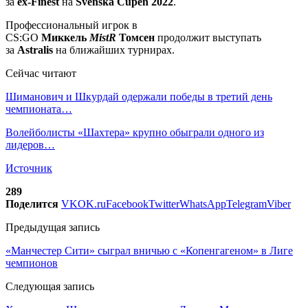
за
ex-Finest
на
Svenska Cupen 2022
.
Профессиональный игрок в
CS:GO
Миккель
MistR
Томсен
продолжит выступать
за
Astralis
на ближайших турнирах.
Сейчас читают
Шиманович и Шкурдай одержали победы в третий день
чемпионата…
Волейболисты «Шахтера» крупно обыграли одного из
лидеров…
Источник
289
Поделится
VK
OK.ru
Facebook
Twitter
WhatsApp
Telegram
Viber
Предыдущая запись
«Манчестер Сити» сыграл вничью с «Копенгагеном» в Лиге
чемпионов
Следующая запись