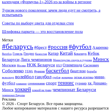
календаря «Формулы-1»-2026 из-за войны в регионе
Туризм нового поколения: зачем люди едут не смотреть, а
испытывать
Советы по выбору цвета для отделки стен
Шлифовка паркета — это восстановление пола
Метки
#беларусь
#футбол
#россия
#брест
Азаренко
Китай
Кубок
Катар
Гомель
Гродно
Казахстан
Ковальчук
Витебск
Минск
Беларуси
Лига чемпионов
Министерство спорта и туризма
НОК Беларуси
Олимпиада
Могилев
Саснович
Москва
НХЛ
баскетбол
Соболенко
биатлон
борьба
УЕФА
Франция
гандбол
волейбол
мини-
легкая атлетика
гребля
женщины
велоспорт
теннис
спорт
футбол
хк Динамо-
турнир
соревнования
плавание
хоккей
чемпионат Беларуси
Минск
хоккей на траве
чемпионат Европы
Реклама
© 2026 - Спорт Беларуси. Все права защищены.
Любое копирование материалов с нашего ресурса разрешается