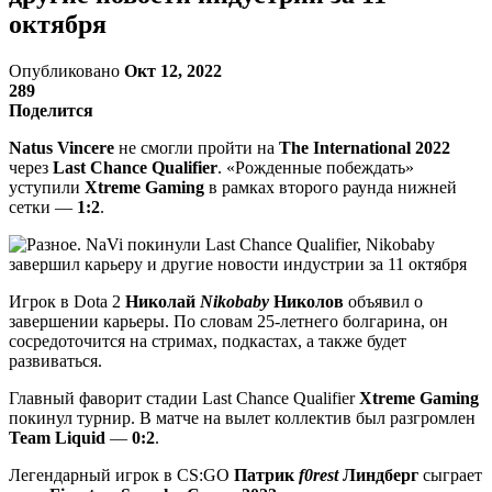
октября
Опубликовано
Окт 12, 2022
289
Поделится
Natus Vincere
не смогли пройти на
The International 2022
через
Last Chance Qualifier
. «Рожденные побеждать»
уступили
Xtreme Gaming
в рамках второго раунда нижней
сетки —
1:2
.
Игрок в Dota 2
Николай
Nikobaby
Николов
объявил о
завершении карьеры. По словам 25-летнего болгарина, он
сосредоточится на стримах, подкастах, а также будет
развиваться.
Главный фаворит стадии Last Chance Qualifier
Xtreme Gaming
покинул турнир. В матче на вылет коллектив был разгромлен
Team Liquid
—
0:2
.
Легендарный игрок в CS:GO
Патрик
f0rest
Линдберг
сыграет