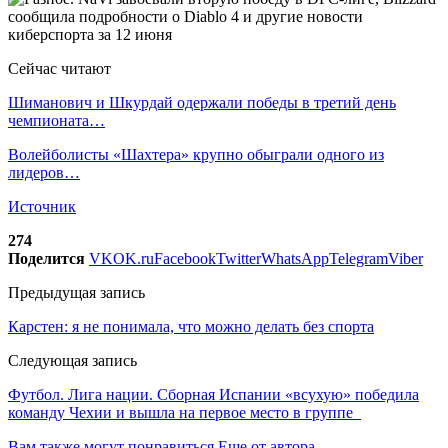
Сейчас читают
Шиманович и Шкурдай одержали победы в третий день
чемпионата…
Волейболисты «Шахтера» крупно обыграли одного из
лидеров…
Источник
274
Поделится
VK
OK.ru
Facebook
Twitter
WhatsApp
Telegram
Viber
Предыдущая запись
Карстен: я не понимала, что можно делать без спорта
Следующая запись
Футбол. Лига нации. Сборная Испании «всухую» победила
команду Чехии и вышла на первое место в группе
Вам также могут понравиться
Еще от автора