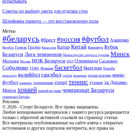
испытывать
Советы по выбору цвета для отделки стен
Шлифовка паркета — это восстановление пола
Метки
#беларусь
#футбол
#россия
#брест
Азаренко
Китай
Кубок
Катар
Гомель
Гродно
Казахстан
Ковальчук
Витебск
Минск
Беларуси
Лига чемпионов
Министерство спорта и туризма
НОК Беларуси
Олимпиада
Могилев
Саснович
Москва
НХЛ
баскетбол
Соболенко
биатлон
борьба
УЕФА
Франция
гандбол
волейбол
мини-
легкая атлетика
гребля
женщины
велоспорт
теннис
спорт
футбол
хк Динамо-
турнир
соревнования
плавание
хоккей
чемпионат Беларуси
Минск
хоккей на траве
чемпионат Европы
Реклама
© 2026 - Спорт Беларуси. Все права защищены.
Любое копирование материалов с нашего ресурса разрешается
только с обратной активной ссылкой на страницу статьи.
Все материалы опубликованные на сайте взяты с открытых
источников и других порталов интернета, все права на