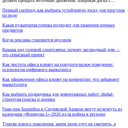
должен прощать неточные движения. Широкая доска с…
Первый сапборд: как выбрать устойчивую доску для прогулок
по воде
Какая пузырчатая пленка подходит для хранения ценных
предметов
Когда реклама становится мусором
Крыша над головой спортсмена: почему загородный дом —
это серьёзный проект
Как чистота офиса влияет на покупательское поведение:
психология цифрового маркетинга
Как оформление офиса влияет на конверсию: что забывают
маркетологи
Как выбрать подрядчика для демонтажных работ: digital-
стратегия поиска и оценки
Гран-при Бахрейна и Саудовской Аравии могут исчезнуть из
календаря «Формулы-1»-2026 из-за войны в регионе
Туризм нового поколения: зачем люди едут не смотреть, а