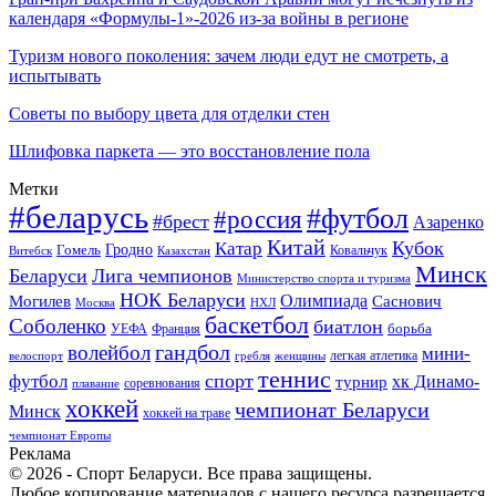
календаря «Формулы-1»-2026 из-за войны в регионе
Туризм нового поколения: зачем люди едут не смотреть, а
испытывать
Советы по выбору цвета для отделки стен
Шлифовка паркета — это восстановление пола
Метки
#беларусь
#футбол
#россия
#брест
Азаренко
Китай
Кубок
Катар
Гомель
Гродно
Казахстан
Ковальчук
Витебск
Минск
Беларуси
Лига чемпионов
Министерство спорта и туризма
НОК Беларуси
Олимпиада
Могилев
Саснович
Москва
НХЛ
баскетбол
Соболенко
биатлон
борьба
УЕФА
Франция
гандбол
волейбол
мини-
легкая атлетика
гребля
женщины
велоспорт
теннис
спорт
футбол
хк Динамо-
турнир
соревнования
плавание
хоккей
чемпионат Беларуси
Минск
хоккей на траве
чемпионат Европы
Реклама
© 2026 - Спорт Беларуси. Все права защищены.
Любое копирование материалов с нашего ресурса разрешается