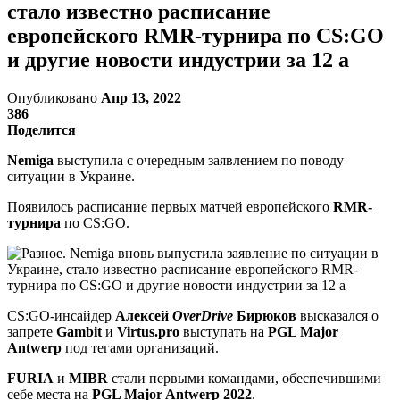
стало известно расписание
европейского RMR-турнира по CS:GO
и другие новости индустрии за 12 а
Опубликовано
Апр 13, 2022
386
Поделится
Nemiga
выступила с очередным заявлением по поводу
ситуации в Украине.
Появилось расписание первых матчей европейского
RMR-
турнира
по CS:GO.
CS:GO-инсайдер
Алексей
OverDrive
Бирюков
высказался о
запрете
Gambit
и
Virtus.pro
выступать на
PGL Major
Antwerp
под тегами организаций.
FURIA
и
MIBR
стали первыми командами, обеспечившими
себе места на
PGL Major Antwerp 2022
.