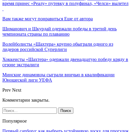
время принес «Реалу» путевку в полуфинал, «Челси» вылетел
Вам также могут понравиться
Еще от автора
Шиманович и Шкурдай одержали победы в третий день
чемпионата страны по плаванию
Волейболисты «Шахтера» крупно обыграли одного из
лидеров российской Суперлиги
Хоккеисты «Шахтера» одержали двенадцатую победу кряду в
сезоне экстралиги
Минские динамовцы сыграли вничью в квалификации
Юношеской лиги УЕФА
Prev
Next
Комментарии закрыты.
Популярное
Первый сапборд: как выбрать устойчивую доску для прогулок