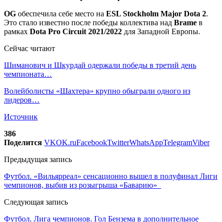
OG
обеспечила себе место на
ESL Stockholm Major Dota 2
.
Это стало известно после победы коллектива над
Brame
в
рамках
Dota Pro Circuit 2021/2022
для Западной Европы.
Сейчас читают
Шиманович и Шкурдай одержали победы в третий день
чемпионата…
Волейболисты «Шахтера» крупно обыграли одного из
лидеров…
Источник
386
Поделится
VK
OK.ru
Facebook
Twitter
WhatsApp
Telegram
Viber
Предыдущая запись
Футбол. «Вильярреал» сенсационно вышел в полуфинал Лиги
чемпионов, выбив из розыгрыша «Баварию»
Следующая запись
Футбол. Лига чемпионов. Гол Бензема в дополнительное