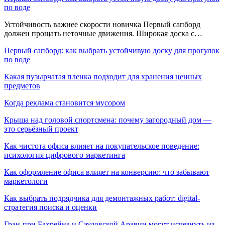
по воде
Устойчивость важнее скорости новичка Первый сапборд
должен прощать неточные движения. Широкая доска с…
Первый сапборд: как выбрать устойчивую доску для прогулок
по воде
Какая пузырчатая пленка подходит для хранения ценных
предметов
Когда реклама становится мусором
Крыша над головой спортсмена: почему загородный дом —
это серьёзный проект
Как чистота офиса влияет на покупательское поведение:
психология цифрового маркетинга
Как оформление офиса влияет на конверсию: что забывают
маркетологи
Как выбрать подрядчика для демонтажных работ: digital-
стратегия поиска и оценки
Гран-при Бахрейна и Саудовской Аравии могут исчезнуть из