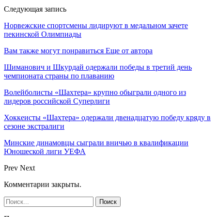
Следующая запись
Норвежские спортсмены лидируют в медальном зачете
пекинской Олимпиады
Вам также могут понравиться
Еще от автора
Шиманович и Шкурдай одержали победы в третий день
чемпионата страны по плаванию
Волейболисты «Шахтера» крупно обыграли одного из
лидеров российской Суперлиги
Хоккеисты «Шахтера» одержали двенадцатую победу кряду в
сезоне экстралиги
Минские динамовцы сыграли вничью в квалификации
Юношеской лиги УЕФА
Prev
Next
Комментарии закрыты.