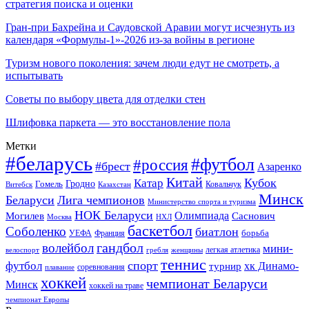
стратегия поиска и оценки
Гран-при Бахрейна и Саудовской Аравии могут исчезнуть из
календаря «Формулы-1»-2026 из-за войны в регионе
Туризм нового поколения: зачем люди едут не смотреть, а
испытывать
Советы по выбору цвета для отделки стен
Шлифовка паркета — это восстановление пола
Метки
#беларусь
#футбол
#россия
#брест
Азаренко
Китай
Кубок
Катар
Гомель
Гродно
Казахстан
Ковальчук
Витебск
Минск
Беларуси
Лига чемпионов
Министерство спорта и туризма
НОК Беларуси
Олимпиада
Могилев
Саснович
Москва
НХЛ
баскетбол
Соболенко
биатлон
борьба
УЕФА
Франция
гандбол
волейбол
мини-
легкая атлетика
гребля
женщины
велоспорт
теннис
спорт
футбол
хк Динамо-
турнир
соревнования
плавание
хоккей
чемпионат Беларуси
Минск
хоккей на траве
чемпионат Европы