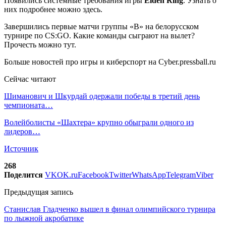
Появились системные требования игры
Elden Ring
. Узнать о
них подробнее можно здесь.
Завершились первые матчи группы «B» на белорусском
турнире по CS:GO. Какие команды сыграют на вылет?
Прочесть можно тут.
Больше новостей про игры и киберспорт на Cyber.pressball.ru
Сейчас читают
Шиманович и Шкурдай одержали победы в третий день
чемпионата…
Волейболисты «Шахтера» крупно обыграли одного из
лидеров…
Источник
268
Поделится
VK
OK.ru
Facebook
Twitter
WhatsApp
Telegram
Viber
Предыдущая запись
Станислав Гладченко вышел в финал олимпийского турнира
по лыжной акробатике