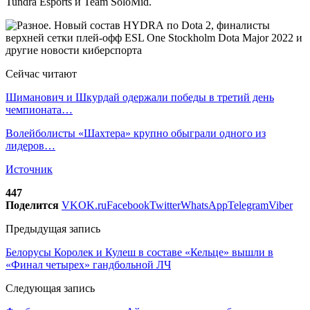
Tundra Esports и Team SoloMid.
Сейчас читают
Шиманович и Шкурдай одержали победы в третий день
чемпионата…
Волейболисты «Шахтера» крупно обыграли одного из
лидеров…
Источник
447
Поделится
VK
OK.ru
Facebook
Twitter
WhatsApp
Telegram
Viber
Предыдущая запись
Белорусы Королек и Кулеш в составе «Кельце» вышли в
«Финал четырех» гандбольной ЛЧ
Следующая запись