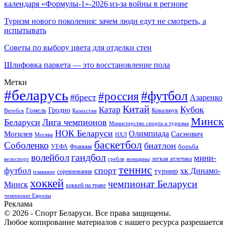
календаря «Формулы-1»-2026 из-за войны в регионе
Туризм нового поколения: зачем люди едут не смотреть, а
испытывать
Советы по выбору цвета для отделки стен
Шлифовка паркета — это восстановление пола
Метки
#беларусь
#футбол
#россия
#брест
Азаренко
Китай
Кубок
Катар
Гомель
Гродно
Казахстан
Ковальчук
Витебск
Минск
Беларуси
Лига чемпионов
Министерство спорта и туризма
НОК Беларуси
Олимпиада
Могилев
Саснович
Москва
НХЛ
баскетбол
Соболенко
биатлон
борьба
УЕФА
Франция
гандбол
волейбол
мини-
легкая атлетика
гребля
женщины
велоспорт
теннис
спорт
футбол
хк Динамо-
турнир
соревнования
плавание
хоккей
чемпионат Беларуси
Минск
хоккей на траве
чемпионат Европы
Реклама
© 2026 - Спорт Беларуси. Все права защищены.
Любое копирование материалов с нашего ресурса разрешается