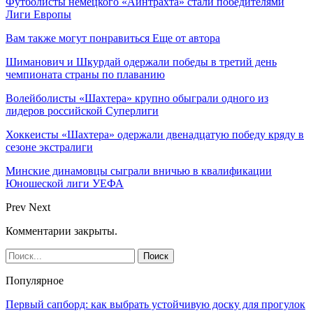
Футболисты немецкого «Айнтрахта» стали победителями
Лиги Европы
Вам также могут понравиться
Еще от автора
Шиманович и Шкурдай одержали победы в третий день
чемпионата страны по плаванию
Волейболисты «Шахтера» крупно обыграли одного из
лидеров российской Суперлиги
Хоккеисты «Шахтера» одержали двенадцатую победу кряду в
сезоне экстралиги
Минские динамовцы сыграли вничью в квалификации
Юношеской лиги УЕФА
Prev
Next
Комментарии закрыты.
Популярное
Первый сапборд: как выбрать устойчивую доску для прогулок