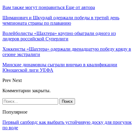
Вам также могут понравиться
Еще от автора
Шиманович и Шкурдай одержали победы в третий день
чемпионата страны по плаванию
Волейболисты «Шахтера» крупно обыграли одного из
лидеров российской Суперлиги
Хоккеисты «Шахтера» одержали двенадцатую победу кряду в
сезоне экстралиги
Минские динамовцы сыграли вничью в квалификации
Юношеской лиги УЕФА
Prev
Next
Комментарии закрыты.
Популярное
Первый сапборд: как выбрать устойчивую доску для прогулок
по воде