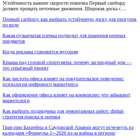
Устойчивость важнее скорости новичка Первый сапборд
должен прощать неточные движения. Широкая доска с…
Первый сапборд: как выбрать устойчивую доску для прогулок
по воде
Какая пузырчатая пленка подходит для хранения ценных
предметов
Когда реклама становится мусором
Крыша над головой спортсмена: почему загородный дом —
это серьёзный проект
Как чистота офиса влияет на покупательское поведение:
психология цифрового маркетинга
Как оформление офиса влияет на конверсию: что забывают
маркетологи
Как выбрать подрядчика для демонтажных работ: digital-
стратегия поиска и оценки
Гран-при Бахрейна и Саудовской Аравии могут исчезнуть из
календаря «Формулы-1»-2026 из-за войны в регионе