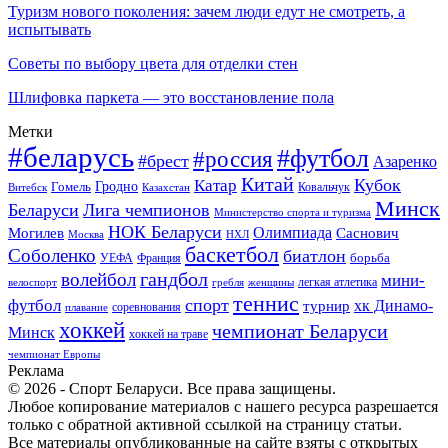
Туризм нового поколения: зачем люди едут не смотреть, а
испытывать
Советы по выбору цвета для отделки стен
Шлифовка паркета — это восстановление пола
Метки
#беларусь
#футбол
#россия
#брест
Азаренко
Китай
Кубок
Катар
Гомель
Гродно
Казахстан
Ковальчук
Витебск
Минск
Беларуси
Лига чемпионов
Министерство спорта и туризма
НОК Беларуси
Олимпиада
Могилев
Саснович
Москва
НХЛ
баскетбол
Соболенко
биатлон
борьба
УЕФА
Франция
гандбол
волейбол
мини-
легкая атлетика
гребля
женщины
велоспорт
теннис
спорт
футбол
хк Динамо-
турнир
соревнования
плавание
хоккей
чемпионат Беларуси
Минск
хоккей на траве
чемпионат Европы
Реклама
© 2026 - Спорт Беларуси. Все права защищены.
Любое копирование материалов с нашего ресурса разрешается
только с обратной активной ссылкой на страницу статьи.
Все материалы опубликованные на сайте взяты с открытых