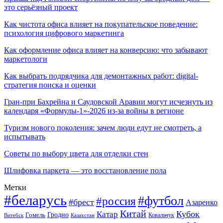
это серьёзный проект
Как чистота офиса влияет на покупательское поведение:
психология цифрового маркетинга
Как оформление офиса влияет на конверсию: что забывают
маркетологи
Как выбрать подрядчика для демонтажных работ: digital-
стратегия поиска и оценки
Гран-при Бахрейна и Саудовской Аравии могут исчезнуть из
календаря «Формулы-1»-2026 из-за войны в регионе
Туризм нового поколения: зачем люди едут не смотреть, а
испытывать
Советы по выбору цвета для отделки стен
Шлифовка паркета — это восстановление пола
Метки
#беларусь
#футбол
#россия
#брест
Азаренко
Китай
Кубок
Катар
Гомель
Гродно
Казахстан
Ковальчук
Витебск