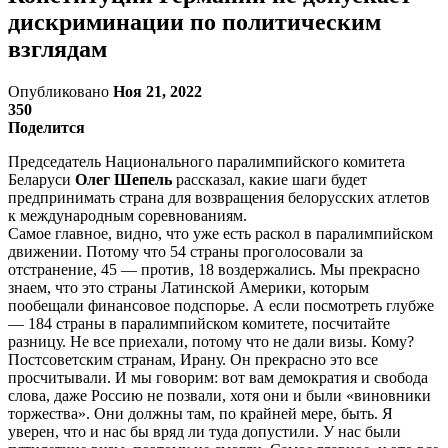
дискриминации по политическим
взглядам
Опубликовано
Ноя 21, 2022
350
Поделится
Председатель Национального паралимпийского комитета
Беларуси
Олег Шепель
рассказал, какие шаги будет
предпринимать страна для возвращения белорусских атлетов
к международным соревнованиям.
Самое главное, видно, что уже есть раскол в паралимпийском
движении. Потому что 54 страны проголосовали за
отстранение, 45 — против, 18 воздержались. Мы прекрасно
знаем, что это страны Латинской Америки, которым
пообещали финансовое подспорье. А если посмотреть глубже
— 184 страны в паралимпийском комитете, посчитайте
разницу. Не все приехали, потому что не дали визы. Кому?
Постсоветским странам, Ирану. Он прекрасно это все
просчитывали. И мы говорим: вот вам демократия и свобода
слова, даже Россию не позвали, хотя они и были «виновники
торжества». Они должны там, по крайней мере, быть. Я
уверен, что и нас бы вряд ли туда допустили. У нас были