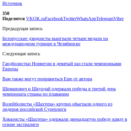
Источник
350
Поделится
VK
OK.ru
Facebook
Twitter
WhatsApp
Telegram
Viber
Предыдущая запись
Белорусские дзюдоисты выиграли четыре медали на
международном турнире в Челябинске
Следующая запись
Гандболистки Норвегии в девятый раз стали чемпионками
Европы
Вам также могут понравиться
Еще от автора
Шиманович и Шкурдай одержали победы в третий день
чемпионата страны по плаванию
Волейболисты «Шахтера» крупно обыграли одного из
лидеров российской Суперлиги
Хоккеисты «Шахтера» одержали двенадцатую победу кряду в
сезоне экстралиги