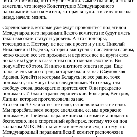
пятилетние визы, поэтому не смогли. Самое главное, и это все
заметили, что новую Конституцию Международного
паралимпийского комитета, которая вступила в силу полгода
назад, начали менять.
Соревнования, которые уже будут проводиться под эгидой
Международного паралимпийского комитета не будут иметь
такой высокий статус и уровень. А это спонсоры,
телевидение. Поэтому не все так просто и у них. Николай
Николаевич Шудейко, который выступал с последним словом,
четко сказал: все это проходит, и вернется все на круги своя,
но как вы будете в глаза этим спортсменам смотреть. Вы
подумайте об этом. И никто внятного ответа не дал. Еще
плюс очень много стран, которые были за нас (Саудовская
Аравия, Кувейт) и которым Беларусь не все равно, тоже
понимают, что могут быть следующими. Что скажу, там
свободу слова, демократию притесняют. Они прекрасно
понимают. И были страны европейские: Болгария, Венгрия,
Латвия, которые проголосовали за нас.
Что сейчас?Отчаиваться не надо, останавливаться не надо.
Мы прорабатываем вопрос апелляции, ее, мы прекрасно
понимаем, в Трибунал паралимпийского комитета подавать
бесполезно, ни в спортивный арбитраж, потому что он под
колпаком МОК. Мы пытаемся в немецкий суд, потому что
Международный паралимпийский комитет расположен в