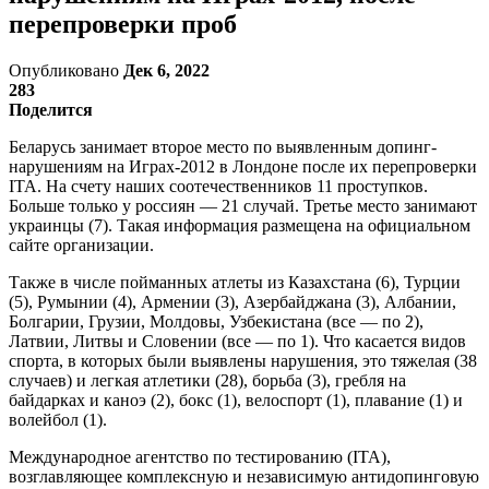
перепроверки проб
Опубликовано
Дек 6, 2022
283
Поделится
Беларусь занимает второе место по выявленным допинг-
нарушениям на Играх-2012 в Лондоне после их перепроверки
ITA. На счету наших соотечественников 11 проступков.
Больше только у россиян — 21 случай. Третье место занимают
украинцы (7). Такая информация размещена на официальном
сайте организации.
Также в числе пойманных атлеты из Казахстана (6), Турции
(5), Румынии (4), Армении (3), Азербайджана (3), Албании,
Болгарии, Грузии, Молдовы, Узбекистана (все — по 2),
Латвии, Литвы и Словении (все — по 1). Что касается видов
спорта, в которых были выявлены нарушения, это тяжелая (38
случаев) и легкая атлетики (28), борьба (3), гребля на
байдарках и каноэ (2), бокс (1), велоспорт (1), плавание (1) и
волейбол (1).
Международное агентство по тестированию (ITA),
возглавляющее комплексную и независимую антидопинговую