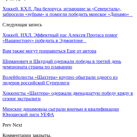
Хоккей. КХЛ. Два белоруса, играющие за «Северсталь»,
забросили «зубрам» и помогли победить минское «Динамо»
Следующая запись
Хоккей. НХЛ. Эффектный пас Алексея Протаса помог
«Вашингтону» победить в Эдмонтоне
Вам также могут понравиться
Еще от автора
Шиманович и Шкурдай одержали победы в третий день
чемпионата страны по плаванию
Волейболисты «Шахтера» крупно обыграли одного из
лидеров российской Суперлиги
Хоккеисты «Шахтера» одержали двенадцатую победу кряду в
сезоне экстралиги
Минские динамовцы сыграли вничью в квалификации
Юношеской лиги УЕФА
Prev
Next
Комментарии закрыты.