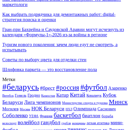
маркетологи
Как выбрать подрядчика для демонтажных работ: digital-
стратегия поиска и оценки
Гран-при Бахрейна и Саудовской Аравии могут исчезнуть из
календаря «Формулы-1»-2026 из-за войны в регионе
Туризм нового поколения: зачем люди едут не смотреть, а
испытывать
Советы по выбору цвета для отделки стен
Шлифовка паркета — это восстановление пола
Метки
#беларусь
#футбол
#россия
#брест
Азаренко
Китай
Кубок
Катар
Гомель
Гродно
Казахстан
Ковальчук
Витебск
Минск
Беларуси
Лига чемпионов
Министерство спорта и туризма
НОК Беларуси
Олимпиада
Могилев
Саснович
Москва
НХЛ
баскетбол
Соболенко
биатлон
борьба
УЕФА
Франция
гандбол
волейбол
мини-
легкая атлетика
гребля
женщины
велоспорт
теннис
спорт
футбол
хк Динамо-
турнир