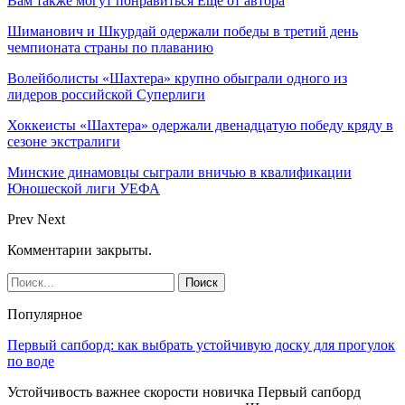
Вам также могут понравиться
Еще от автора
Шиманович и Шкурдай одержали победы в третий день
чемпионата страны по плаванию
Волейболисты «Шахтера» крупно обыграли одного из
лидеров российской Суперлиги
Хоккеисты «Шахтера» одержали двенадцатую победу кряду в
сезоне экстралиги
Минские динамовцы сыграли вничью в квалификации
Юношеской лиги УЕФА
Prev
Next
Комментарии закрыты.
Популярное
Первый сапборд: как выбрать устойчивую доску для прогулок
по воде
Устойчивость важнее скорости новичка Первый сапборд