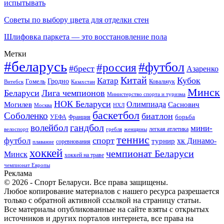
испытывать
Советы по выбору цвета для отделки стен
Шлифовка паркета — это восстановление пола
Метки
#беларусь
#футбол
#россия
#брест
Азаренко
Китай
Кубок
Катар
Гомель
Гродно
Казахстан
Ковальчук
Витебск
Минск
Беларуси
Лига чемпионов
Министерство спорта и туризма
НОК Беларуси
Олимпиада
Могилев
Саснович
Москва
НХЛ
баскетбол
Соболенко
биатлон
борьба
УЕФА
Франция
гандбол
волейбол
мини-
легкая атлетика
гребля
женщины
велоспорт
теннис
спорт
футбол
хк Динамо-
турнир
соревнования
плавание
хоккей
чемпионат Беларуси
Минск
хоккей на траве
чемпионат Европы
Реклама
© 2026 - Спорт Беларуси. Все права защищены.
Любое копирование материалов с нашего ресурса разрешается
только с обратной активной ссылкой на страницу статьи.
Все материалы опубликованные на сайте взяты с открытых
источников и других порталов интернета, все права на