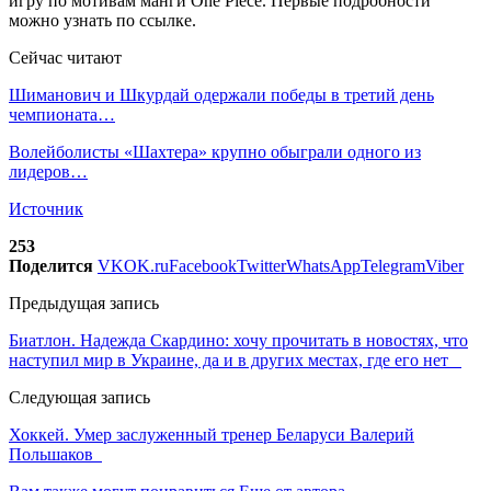
игру по мотивам манги One Piece. Первые подробности
можно узнать по ссылке.
Сейчас читают
Шиманович и Шкурдай одержали победы в третий день
чемпионата…
Волейболисты «Шахтера» крупно обыграли одного из
лидеров…
Источник
253
Поделится
VK
OK.ru
Facebook
Twitter
WhatsApp
Telegram
Viber
Предыдущая запись
Биатлон. Надежда Скардино: хочу прочитать в новостях, что
наступил мир в Украине, да и в других местах, где его нет
Следующая запись
Хоккей. Умер заслуженный тренер Беларуси Валерий
Польшаков