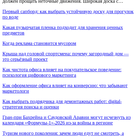
должен прощать неточные движения. Широкая доска с…
Первый сапборд: как выбрать устойчивую доску для прогулок
по воде
Какая пузырчатая пленка подходит для хранения ценных
предметов
Когда реклама становится мусором
Крыша над головой спортсмена: почему загородный дом —
это серьёзный проект
Как чистота офиса влияет на покупательское поведение:
психология цифрового маркетинга
Как оформление офиса влияет на конверсию: что забывают
маркетологи
Как выбрать подрядчика для демонтажных работ: digital-
стратегия поиска и оценки
Гран-при Бахрейна и Саудовской Аравии могут исчезнуть из
календаря «Формулы-1»-2026 из-за войны в регионе
Туризм нового поколения: зачем люди едут не смотреть, а