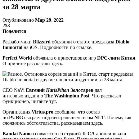
за 28 марта
Опубликовано
Мар 29, 2022
253
Поделится
Разработчики
Blizzard
объявили о старте предзаказа
Diablo
Immortal
на iOS. Подробности по ссылке.
Perfect World
объявила о приостановке игр
DPC-лиги Китая
.
О причине рассказали здесь.
CEO NaVi
Евгений
HarisPilton
Золотарев
дал
интервью изданию
The Washington Post
. Что рассказал
функционер, читайте тут.
Организация
Virtus.pro
сообщила, что состав
по
PUBG
сыграет под нейтральным тегом
NLT
. Почему так
сложились обстоятельства, рассказываем здесь.
Bandai Namco
совместно со студией
ILCA
анонсировали