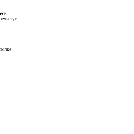
есь.
речи тут.
сылке.