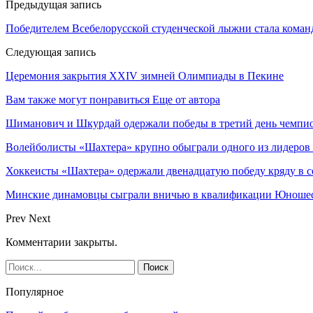
Предыдущая запись
Победителем Всебелорусской студенческой лыжни стала кома
Следующая запись
Церемония закрытия XXIV зимней Олимпиады в Пекине
Вам также могут понравиться
Еще от автора
Шиманович и Шкурдай одержали победы в третий день чемпио
Волейболисты «Шахтера» крупно обыграли одного из лидеров
Хоккеисты «Шахтера» одержали двенадцатую победу кряду в с
Минские динамовцы сыграли вничью в квалификации Юноше
Prev
Next
Комментарии закрыты.
Популярное