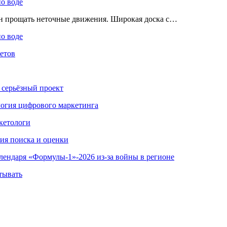
по воде
ен прощать неточные движения. Широкая доска с…
по воде
етов
 серьёзный проект
ология цифрового маркетинга
кетологи
гия поиска и оценки
алендаря «Формулы-1»-2026 из-за войны в регионе
тывать