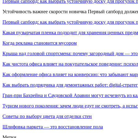
Первый сапборд: как выбрать устойчивую доску для прогулок 
Устойчивость важнее скорости новичка Первый сапборд долж
Первый сапборд: как выбрать устойчивую доску для прогулок 
Какая пузырчатая пленка подходит для хранения ценных предм
Когда реклама становится мусором
Крыша над головой спортсмена: почему загородный дом — это
Как чистота офиса влияет на покупательское поведение: псих
Как оформление офиса влияет на конверсию: что забывают мар
Как выбрать подрядчика для демонтажных работ: digital-страте
Гран-при Бахрейна и Саудовской Аравии могут исчезнуть из к
Туризм нового поколения: зачем люди едут не смотреть, а испы
Советы по выбору цвета для отделки стен
Шлифовка паркета — это восстановление пола
Метки