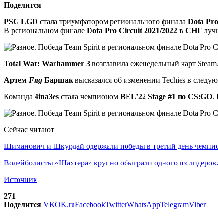
Поделится
PSG LGD
стала триумфатором регионального финала
Dota Pro
В региональном финале
Dota Pro Circuit 2021/2022 в СНГ
луч
Total War: Warhammer 3
возглавила еженедельный чарт Steam.
Артем
Fng
Баршак
высказался об изменении Techies в следу
Команда
4ina3es
стала чемпионом
BEL’22 Stage #1 по CS:GO
.
Сейчас читают
Шиманович и Шкурдай одержали победы в третий день чемп
Волейболисты «Шахтера» крупно обыграли одного из лидеро
Источник
271
Поделится
VK
OK.ru
Facebook
Twitter
WhatsApp
Telegram
Viber