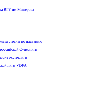
нда ВГУ им.Машерова
ната страны по плаванию
 российской Суперлиги
езоне экстралиги
ской лиги УЕФА