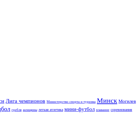
Минск
си
Лига чемпионов
Могилев
Министерство спорта и туризма
дбол
мини-футбол
легкая атлетика
соревнования
гребля
женщины
плавание