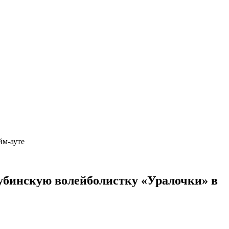
айм-ауте
кубинскую волейболистку «Уралочки» в