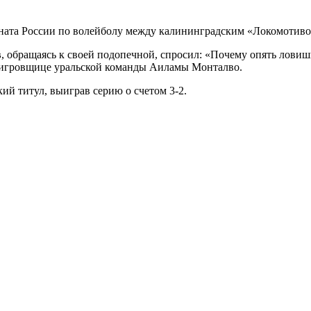
ната России по волейболу между калининградским «Локомотиво
в
, обращаясь к своей подопечной, спросил: «Почему опять лови
 доигровщице уральской команды Аиламы Монталво.
ий титул, выиграв серию о счетом 3-2.