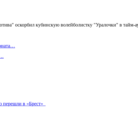
ионата…
в…
ко перешли в «Брест»