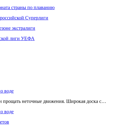
ната страны по плаванию
 российской Суперлиги
езоне экстралиги
ской лиги УЕФА
по воде
ен прощать неточные движения. Широкая доска с…
по воде
етов