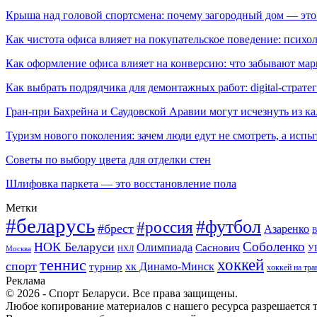
Крыша над головой спортсмена: почему загородный дом — это
Как чистота офиса влияет на покупательское поведение: псих
Как оформление офиса влияет на конверсию: что забывают мар
Как выбрать подрядчика для демонтажных работ: digital-страте
Гран-при Бахрейна и Саудовской Аравии могут исчезнуть из к
Туризм нового поколения: зачем люди едут не смотреть, а испы
Советы по выбору цвета для отделки стен
Шлифовка паркета — это восстановление пола
Метки
#беларусь
#футбол
#россия
#брест
Азаренко
В
Соболенко
НОК Беларуси
Олимпиада
Саснович
У
Москва
НХЛ
хоккей
теннис
спорт
хк Динамо-Минск
турнир
хоккей на тра
Реклама
© 2026 - Спорт Беларуси. Все права защищены.
Любое копирование материалов с нашего ресурса разрешается т