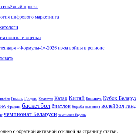
 серьёзный проект
ология цифрового маркетинга
кетологи
гия поиска и оценки
алендаря «Формулы-1»-2026 из-за войны в регионе
тывать
Китай
Кубок Белару
Катар
Гомель
Гродно
Казахстан
Ковальчук
итебск
баскетбол
ган
волейбол
биатлон
борьба
ЕФА
Франция
велоспорт
чемпионат Беларуси
ве
чемпионат Европы
олько с обратной активной ссылкой на страницу статьи.