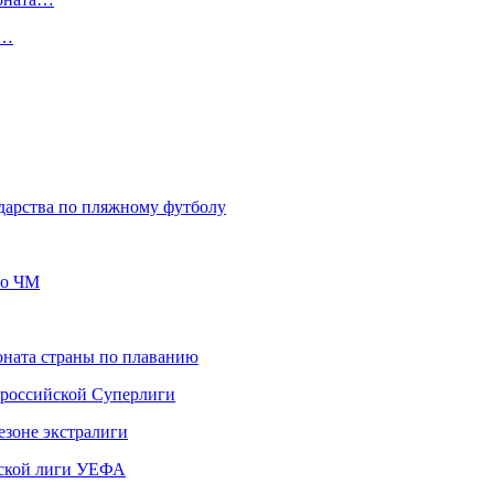
в…
арства по пляжному футболу
го ЧМ
ната страны по плаванию
 российской Суперлиги
езоне экстралиги
ской лиги УЕФА