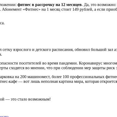
дложении:
фитнес в рассрочку на 12 месяцев
. Да, это возможно
. Абонемент «Фитнес» на 1 месяц стоит 149 рублей, а если прио
са.
 сетку взрослого и детского расписания, обновил большой зал 
а.
зопасности посетителей во время пандемии. Коронавирус много
сперты сходятся во мнении, что при соблюдении мер защиты риск
арковка на 200 машиномест, более 100 профессиональных фитнес
нес-кафе — вот лишь неполная картина мира, которая откроется
ионата…