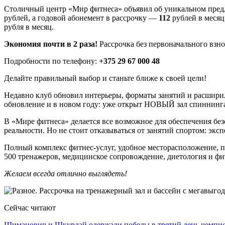
Столичный центр «Мир фитнеса» объявил об уникальном пре
рублей, а годовой абонемент в рассрочку —
112
рублей в месяц
рубля в месяц.
Экономия почти в 2 раза!
Рассрочка без первоначального взно
Подробности по телефону:
+375 29 67 000 48
Делайте правильный выбор и станьте ближе к своей цели!
Недавно клуб обновил интерьеры, форматы занятий и расширил
обновление и в новом году: уже открыт НОВЫЙ зал спиннинг
В «Мире фитнеса» делается все возможное для обеспечения бе
реальности. Но не стоит отказываться от занятий спортом: эк
Полный комплекс фитнес-услуг, удобное месторасположение, п
500 тренажеров, медицинское сопровождение, диетология и фит
Желаем всегда отлично выглядеть!
Сейчас читают
Шиманович и Шкурдай одержали победы в третий день чемп