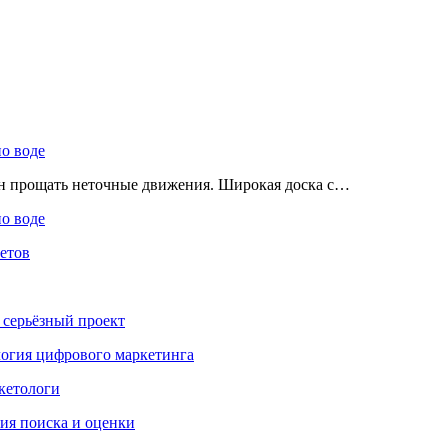
по воде
ен прощать неточные движения. Широкая доска с…
по воде
етов
 серьёзный проект
ология цифрового маркетинга
кетологи
гия поиска и оценки