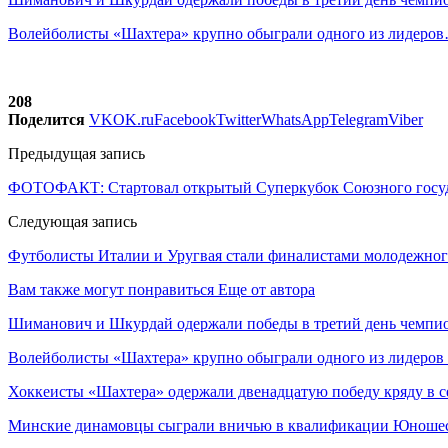
Волейболисты «Шахтера» крупно обыграли одного из лидеро
208
Поделится
VK
OK.ru
Facebook
Twitter
WhatsApp
Telegram
Viber
Предыдущая запись
ФОТОФАКТ: Стартовал открытый Суперкубок Союзного госуд
Следующая запись
Футболисты Италии и Уругвая стали финалистами молодежно
Вам также могут понравиться
Еще от автора
Шиманович и Шкурдай одержали победы в третий день чемпио
Волейболисты «Шахтера» крупно обыграли одного из лидеров
Хоккеисты «Шахтера» одержали двенадцатую победу кряду в с
Минские динамовцы сыграли вничью в квалификации Юноше