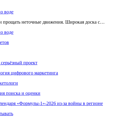
по воде
ен прощать неточные движения. Широкая доска с…
по воде
етов
 серьёзный проект
ология цифрового маркетинга
кетологи
гия поиска и оценки
алендаря «Формулы-1»-2026 из-за войны в регионе
тывать