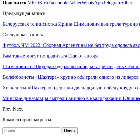
Поделится
VK
OK.ru
Facebook
Twitter
WhatsApp
Telegram
Viber
Предыдущая запись
Белорусская теннисистка Ирина Шиманович выиграла турнир 
Следующая запись
Футбол. ЧМ-2022. Сборная Аргентины не без труда одолела ав
Вам также могут понравиться
Еще от автора
Шиманович и Шкурдай одержали победы в третий день чемпио
Волейболисты «Шахтера» крупно обыграли одного из лидеров
Хоккеисты «Шахтера» одержали двенадцатую победу кряду в с
Минские динамовцы сыграли вничью в квалификации Юноше
Prev
Next
Комментарии закрыты.