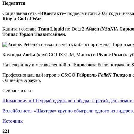
Поделится
Социальная сеть «
ВКонтакте
» подвела итоги 2022 года и наз
Ring
и
God of War
.
Капитан состава
Team Liquid
по Dota 2
Айден
iNSaNiA
Сарко
Топиас
Topson
Таавитсайнен
.
Команды
Zorka
(клуб COLIZEUM, Минск) и
Pivnoe Puzo
(клу
На вечеринку в метавселенной от
Евросоюза
было потрачено $
Профессиональный игрок в CS:GO
Габриэль
FalleN
Толедо
в 
Оливейра Араужо.
Сейчас читают
Шиманович и Шкурдай одержали победы в третий день чемп
Волейболисты «Шахтера» крупно обыграли одного из лидеро
Источник
221