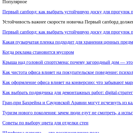
Популярное
Первый сапборд: как выбрать устойчивую доску для прогулок 
Устойчивость важнее скорости новичка Первый сапборд долж
Первый сапборд: как выбрать устойчивую доску для прогулок 
Какая пузырчатая пленка подходит для хранения ценных предм
Когда реклама становится мусором
Крыша над головой спортсмена: почему загородный дом — это
Как чистота офиса влияет на покупательское поведение: псих
Как оформление офиса влияет на конверсию: что забывают мар
Как выбрать подрядчика для демонтажных работ: digital-страте
Гран-при Бахрейна и Саудовской Аравии могут исчезнуть из к
Туризм нового поколения: зачем люди едут не смотреть, а испы
Советы по выбору цвета для отделки стен
Шлифовка паркета — это восстановление пола