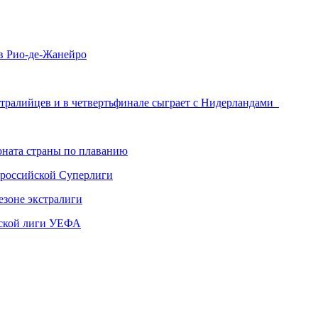
в Рио-де-Жанейро
стралийцев и в четвертьфинале сыграет с Нидерландами
ната страны по плаванию
 российской Суперлиги
езоне экстралиги
ской лиги УЕФА