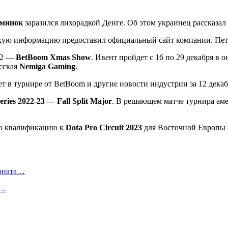
минок
заразился лихорадкой Денге. Об этом украинец рассказал в
акую информацию предоставил официальный сайт компании. Петро
 2 —
BetBoom Xmas Show
. Ивент пройдет с 16 по 29 декабря в 
усская
Nemiga Gaming
.
ries 2022-23 — Fall Split Major
. В решающем матче турнира аме
ую квалификацию к
Dota Pro Circuit 2023
для Восточной Европы с
ионата…
в…