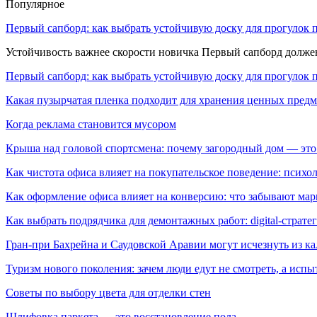
Популярное
Первый сапборд: как выбрать устойчивую доску для прогулок 
Устойчивость важнее скорости новичка Первый сапборд долж
Первый сапборд: как выбрать устойчивую доску для прогулок 
Какая пузырчатая пленка подходит для хранения ценных предм
Когда реклама становится мусором
Крыша над головой спортсмена: почему загородный дом — это
Как чистота офиса влияет на покупательское поведение: псих
Как оформление офиса влияет на конверсию: что забывают мар
Как выбрать подрядчика для демонтажных работ: digital-страте
Гран-при Бахрейна и Саудовской Аравии могут исчезнуть из к
Туризм нового поколения: зачем люди едут не смотреть, а испы
Советы по выбору цвета для отделки стен
Шлифовка паркета — это восстановление пола