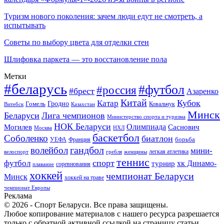
Туризм нового поколения: зачем люди едут не смотреть, а
испытывать
Советы по выбору цвета для отделки стен
Шлифовка паркета — это восстановление пола
Метки
#беларусь
#футбол
#россия
#брест
Азаренко
Китай
Кубок
Катар
Гомель
Гродно
Казахстан
Ковальчук
Витебск
Минск
Беларуси
Лига чемпионов
Министерство спорта и туризма
НОК Беларуси
Олимпиада
Могилев
Саснович
Москва
НХЛ
баскетбол
Соболенко
биатлон
борьба
УЕФА
Франция
гандбол
волейбол
мини-
легкая атлетика
гребля
женщины
велоспорт
теннис
спорт
футбол
хк Динамо-
турнир
соревнования
плавание
хоккей
чемпионат Беларуси
Минск
хоккей на траве
чемпионат Европы
Реклама
© 2026 - Спорт Беларуси. Все права защищены.
Любое копирование материалов с нашего ресурса разрешается
только с обратной активной ссылкой на страницу статьи.