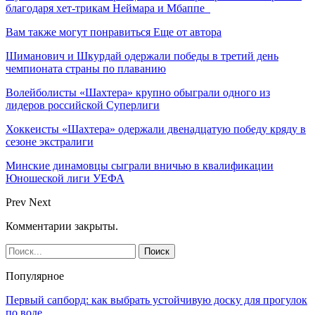
благодаря хет-трикам Неймара и Мбаппе
Вам также могут понравиться
Еще от автора
Шиманович и Шкурдай одержали победы в третий день
чемпионата страны по плаванию
Волейболисты «Шахтера» крупно обыграли одного из
лидеров российской Суперлиги
Хоккеисты «Шахтера» одержали двенадцатую победу кряду в
сезоне экстралиги
Минские динамовцы сыграли вничью в квалификации
Юношеской лиги УЕФА
Prev
Next
Комментарии закрыты.
Популярное
Первый сапборд: как выбрать устойчивую доску для прогулок
по воде