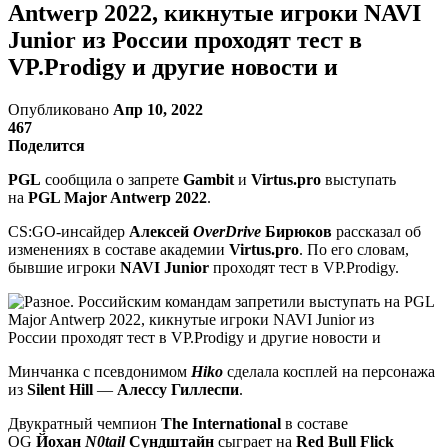
Antwerp 2022, кикнутые игроки NAVI
Junior из России проходят тест в
VP.Prodigy и другие новости и
Опубликовано
Апр 10, 2022
467
Поделится
PGL
сообщила о запрете
Gambit
и
Virtus.pro
выступать
на
PGL Major Antwerp 2022
.
CS:GO-инсайдер
Алексей
OverDrive
Бирюков
рассказал об
изменениях в составе академии
Virtus.pro
. По его словам,
бывшие игроки
NAVI Junior
проходят тест в VP.Prodigy.
Минчанка с псевдонимом
Hiko
сделала косплей на персонажа
из
Silent Hill
—
Алессу Гиллеспи
.
Двукратный чемпион
The International
в составе
OG
Йохан
N0tail
Сундштайн
сыграет на
Red Bull Flick