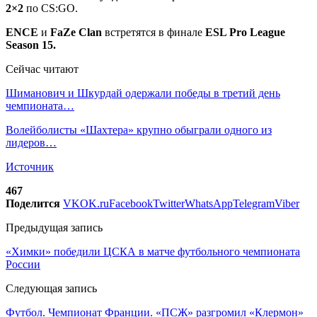
2×2
по CS:GO.
ENCE
и
FaZe Clan
встретятся в финале
ESL Pro League
Season 15.
Сейчас читают
Шиманович и Шкурдай одержали победы в третий день
чемпионата…
Волейболисты «Шахтера» крупно обыграли одного из
лидеров…
Источник
467
Поделится
VK
OK.ru
Facebook
Twitter
WhatsApp
Telegram
Viber
Предыдущая запись
«Химки» победили ЦСКА в матче футбольного чемпионата
России
Следующая запись
Футбол. Чемпионат Франции. «ПСЖ» разгромил «Клермон»