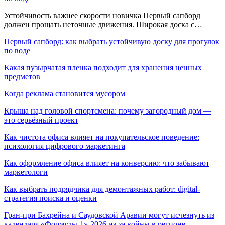
Устойчивость важнее скорости новичка Первый сапборд
должен прощать неточные движения. Широкая доска с…
Первый сапборд: как выбрать устойчивую доску для прогулок
по воде
Какая пузырчатая пленка подходит для хранения ценных
предметов
Когда реклама становится мусором
Крыша над головой спортсмена: почему загородный дом —
это серьёзный проект
Как чистота офиса влияет на покупательское поведение:
психология цифрового маркетинга
Как оформление офиса влияет на конверсию: что забывают
маркетологи
Как выбрать подрядчика для демонтажных работ: digital-
стратегия поиска и оценки
Гран-при Бахрейна и Саудовской Аравии могут исчезнуть из
календаря «Формулы-1»-2026 из-за войны в регионе