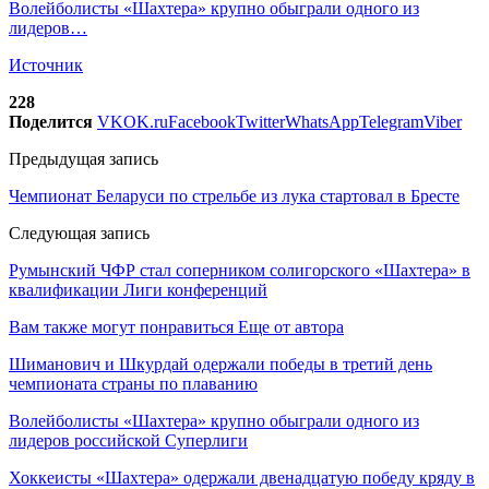
Волейболисты «Шахтера» крупно обыграли одного из
лидеров…
Источник
228
Поделится
VK
OK.ru
Facebook
Twitter
WhatsApp
Telegram
Viber
Предыдущая запись
Чемпионат Беларуси по стрельбе из лука стартовал в Бресте
Следующая запись
Румынский ЧФР стал соперником солигорского «Шахтера» в
квалификации Лиги конференций
Вам также могут понравиться
Еще от автора
Шиманович и Шкурдай одержали победы в третий день
чемпионата страны по плаванию
Волейболисты «Шахтера» крупно обыграли одного из
лидеров российской Суперлиги
Хоккеисты «Шахтера» одержали двенадцатую победу кряду в