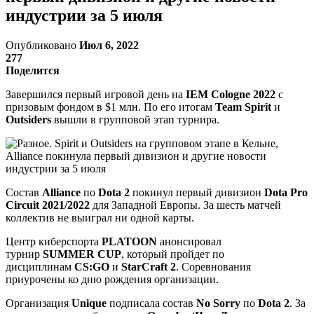
индустрии за 5 июля
Опубликовано
Июл 6, 2022
277
Поделится
Завершился первый игровой день на
IEM Cologne 2022
с
призовым фондом в $1 млн. По его итогам
Team Spirit
и
Outsiders
вышли в групповой этап турнира.
Состав
Alliance
по
Dota 2
покинул первый дивизион
Dota Pro
Circuit 2021/2022
для Западной Европы. За шесть матчей
коллектив не выиграл ни одной карты.
Центр киберспорта
PLATOON
анонсировал
турнир
SUMMER CUP
, который пройдет по
дисциплинам
CS:GO
и
StarCraft 2
. Соревнования
приурочены ко дню рождения организации.
Организация
Unique
подписала состав
No Sorry
по
Dota 2
. За